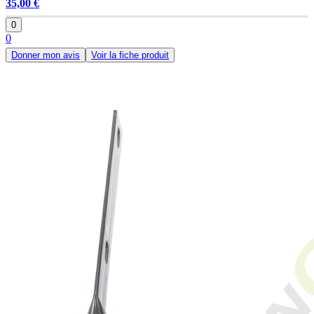
35,00 €
0
0
Donner mon avis
Voir la fiche produit