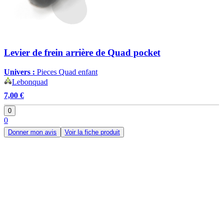
Levier de frein arrière de Quad pocket
Univers :
Pieces Quad enfant
Lebonquad
7,00 €
0
0
Donner mon avis
Voir la fiche produit