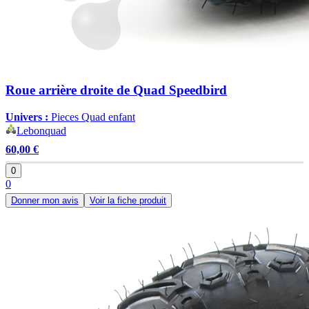
Roue arrière droite de Quad Speedbird
Univers :
Pieces Quad enfant
Lebonquad
60,00 €
0
0
Donner mon avis
Voir la fiche produit