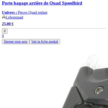
Porte bagage arrière de Quad Speedbird
Univers :
Pieces Quad enfant
Lebonquad
25,00 €
0
0
Donner mon avis
Voir la fiche produit