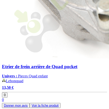
Etrier de frein arrière de Quad pocket
Univers :
Pieces Quad enfant
Lebonquad
13,50 €
0
0
Donner mon avis
Voir la fiche produit