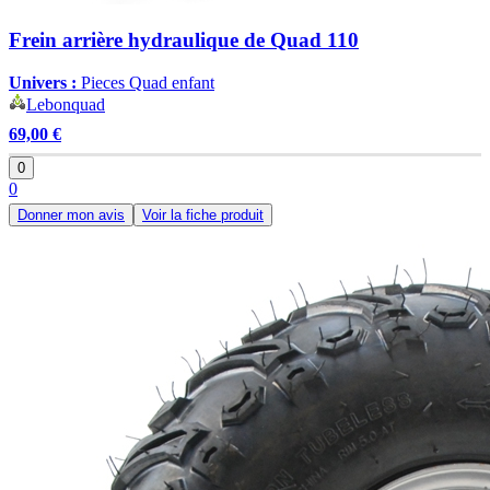
Frein arrière hydraulique de Quad 110
Univers :
Pieces Quad enfant
Lebonquad
69,00 €
0
0
Donner mon avis
Voir la fiche produit