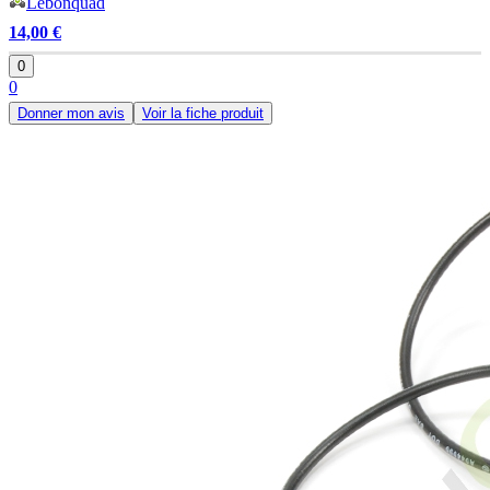
Lebonquad
14,00 €
0
0
Donner mon avis
Voir la fiche produit