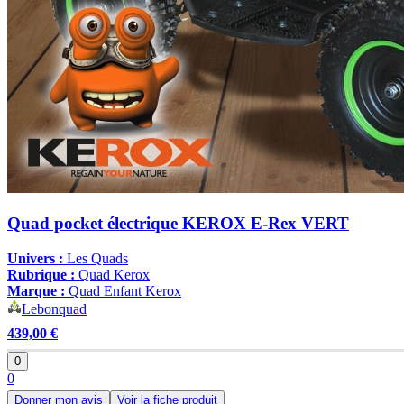
Quad pocket électrique KEROX E-Rex VERT
Univers :
Les Quads
Rubrique :
Quad Kerox
Marque :
Quad Enfant Kerox
Lebonquad
439,00 €
0
0
Donner mon avis
Voir la fiche produit