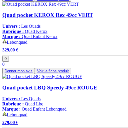
Quad pocket KEROX Rex 49cc VERT
Univers :
Les Quads
Rubrique :
Quad Kerox
Marque :
Quad Enfant Kerox
Lebonquad
329,00 €
0
0
Donner mon avis
Voir la fiche produit
Quad pocket LBQ Speedy 49cc ROUGE
Univers :
Les Quads
Rubrique :
Quad Lbq
Marque :
Quad Enfant Lebonquad
Lebonquad
279,00 €