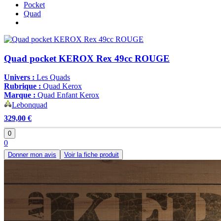
Pocket
Quad
Quad pocket KEROX Rex 49cc ROUGE
Univers :
Les Quads
Rubrique :
Quad Kerox
Marque :
Quad Enfant Kerox
Lebonquad
329,00 €
0
0
Donner mon avis
Voir la fiche produit