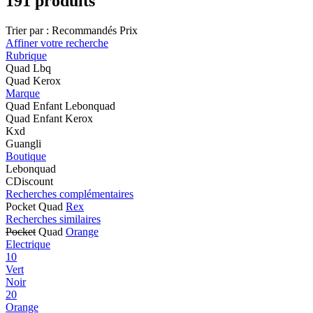
191 produits
Trier par :
Recommandés
Prix
Affiner votre recherche
Rubrique
Quad Lbq
Quad Kerox
Marque
Quad Enfant Lebonquad
Quad Enfant Kerox
Kxd
Guangli
Boutique
Lebonquad
CDiscount
Recherches complémentaires
Pocket Quad
Rex
Recherches similaires
Pocket
Quad
Orange
Electrique
10
Vert
Noir
20
Orange