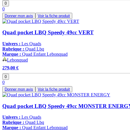
0
0
Donner mon avis
Voir la fiche produit
Quad pocket LBQ Speedy 49cc VERT
Univers :
Les Quads
Rubrique :
Quad Lbq
Marque :
Quad Enfant Lebonquad
Lebonquad
279,00 €
0
0
Donner mon avis
Voir la fiche produit
Quad pocket LBQ Speedy 49cc MONSTER ENERG
Univers :
Les Quads
Rubrique :
Quad Lbq
Marque :
Quad Enfant Lebonquad