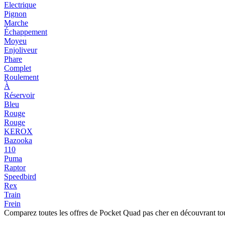
Electrique
Pignon
Marche
Échappement
Moyeu
Enjoliveur
Phare
Complet
Roulement
À
Réservoir
Bleu
Rouge
Rouge
KEROX
Bazooka
110
Puma
Raptor
Speedbird
Rex
Train
Frein
Comparez toutes les offres de Pocket Quad pas cher en découvrant to