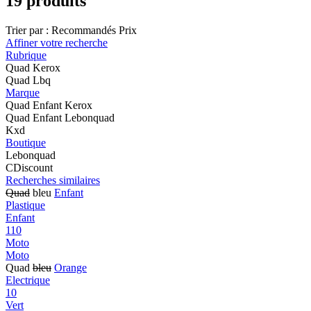
19 produits
Trier par :
Recommandés
Prix
Affiner votre recherche
Rubrique
Quad Kerox
Quad Lbq
Marque
Quad Enfant Kerox
Quad Enfant Lebonquad
Kxd
Boutique
Lebonquad
CDiscount
Recherches similaires
Quad
bleu
Enfant
Plastique
Enfant
110
Moto
Moto
Quad
bleu
Orange
Electrique
10
Vert