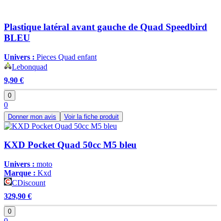
Plastique latéral avant gauche de Quad Speedbird
BLEU
Univers :
Pieces Quad enfant
Lebonquad
9,90 €
0
0
Donner mon avis
Voir la fiche produit
KXD Pocket Quad 50cc M5 bleu
Univers :
moto
Marque :
Kxd
CDiscount
329,90 €
0
0