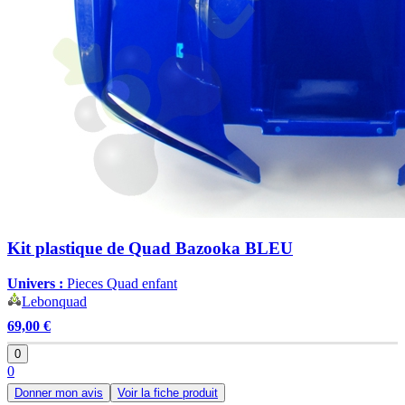
Kit plastique de Quad Bazooka BLEU
Univers :
Pieces Quad enfant
Lebonquad
69,00 €
0
0
Donner mon avis
Voir la fiche produit