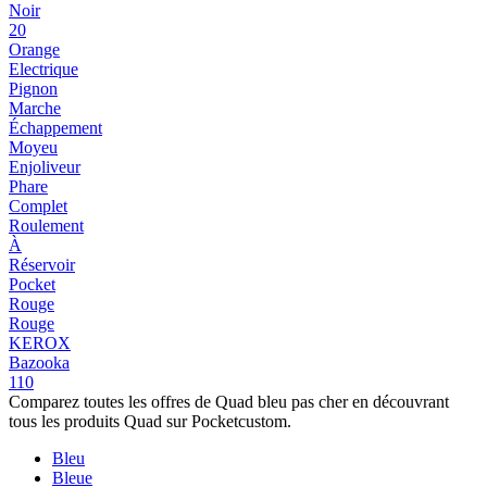
Noir
20
Orange
Electrique
Pignon
Marche
Échappement
Moyeu
Enjoliveur
Phare
Complet
Roulement
À
Réservoir
Pocket
Rouge
Rouge
KEROX
Bazooka
110
Comparez toutes les offres de Quad bleu pas cher en découvrant
tous les produits Quad sur Pocketcustom.
Bleu
Bleue