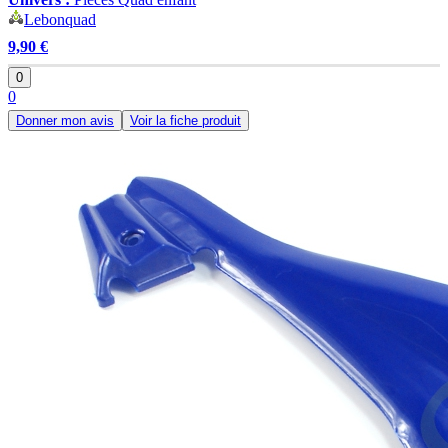
Lebonquad
9,90 €
0
0
Donner mon avis
Voir la fiche produit