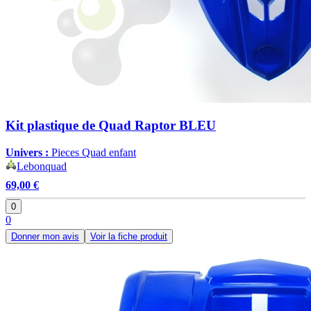
Kit plastique de Quad Raptor BLEU
Univers :
Pieces Quad enfant
Lebonquad
69,00 €
0
0
Donner mon avis
Voir la fiche produit