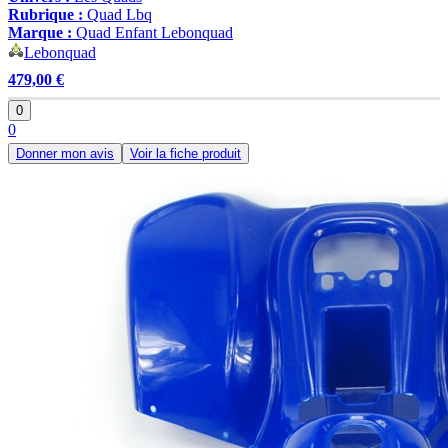
Rubrique :
Quad Lbq
Marque :
Quad Enfant Lebonquad
Lebonquad
479,00 €
0
0
Donner mon avis
Voir la fiche produit