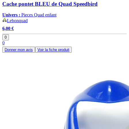
Cache pontet BLEU de Quad Speedbird
Univers :
Pieces Quad enfant
Lebonquad
6,00 €
0
0
Donner mon avis
Voir la fiche produit