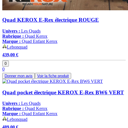
Quad KEROX E-Rex électrique ROUGE
Univers :
Les Quads
Rubrique :
Quad Kerox
Marque :
Quad Enfant Kerox
Lebonquad
439,00 €
0
0
Donner mon avis
Voir la fiche produit
Quad pocket électrique KEROX E-Rex BW6 VERT
Univers :
Les Quads
Rubrique :
Quad Kerox
Marque :
Quad Enfant Kerox
Lebonquad
489,00 €