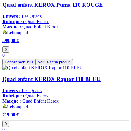
Quad enfant KEROX Puma 110 ROUGE
Univers :
Les Quads
Rubrique :
Quad Kerox
Marque :
Quad Enfant Kerox
Lebonquad
599,00 €
0
0
Donner mon avis
Voir la fiche produit
Quad enfant KEROX Raptor 110 BLEU
Univers :
Les Quads
Rubrique :
Quad Kerox
Marque :
Quad Enfant Kerox
Lebonquad
719,00 €
0
0