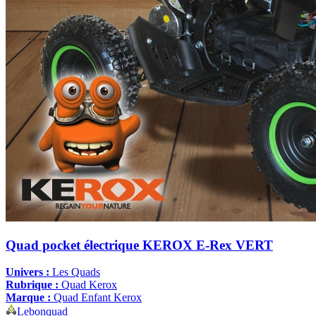
Quad pocket électrique KEROX E-Rex VERT
Univers :
Les Quads
Rubrique :
Quad Kerox
Marque :
Quad Enfant Kerox
Lebonquad