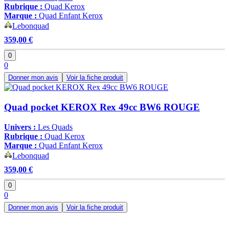
Rubrique :
Quad Kerox
Marque :
Quad Enfant Kerox
Lebonquad
359,00 €
0
0
Donner mon avis
Voir la fiche produit
Quad pocket KEROX Rex 49cc BW6 ROUGE
Univers :
Les Quads
Rubrique :
Quad Kerox
Marque :
Quad Enfant Kerox
Lebonquad
359,00 €
0
0
Donner mon avis
Voir la fiche produit