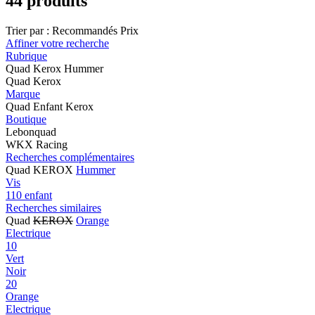
44 produits
Trier par :
Recommandés
Prix
Affiner votre recherche
Rubrique
Quad Kerox Hummer
Quad Kerox
Marque
Quad Enfant Kerox
Boutique
Lebonquad
WKX Racing
Recherches complémentaires
Quad KEROX
Hummer
Vis
110 enfant
Recherches similaires
Quad
KEROX
Orange
Electrique
10
Vert
Noir
20
Orange
Electrique