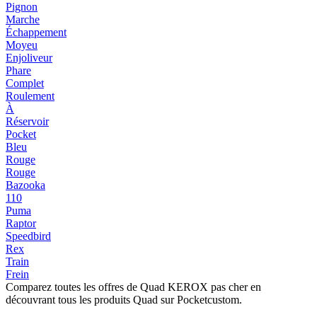
Pignon
Marche
Échappement
Moyeu
Enjoliveur
Phare
Complet
Roulement
À
Réservoir
Pocket
Bleu
Rouge
Rouge
Bazooka
110
Puma
Raptor
Speedbird
Rex
Train
Frein
Comparez toutes les offres de Quad KEROX pas cher en
découvrant tous les produits Quad sur Pocketcustom.