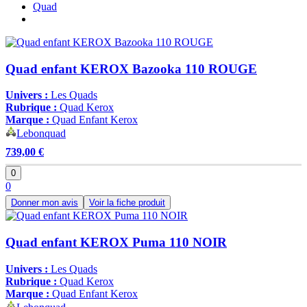
Quad
Quad enfant KEROX Bazooka 110 ROUGE
Univers :
Les Quads
Rubrique :
Quad Kerox
Marque :
Quad Enfant Kerox
Lebonquad
739,00 €
0
0
Donner mon avis
Voir la fiche produit
Quad enfant KEROX Puma 110 NOIR
Univers :
Les Quads
Rubrique :
Quad Kerox
Marque :
Quad Enfant Kerox