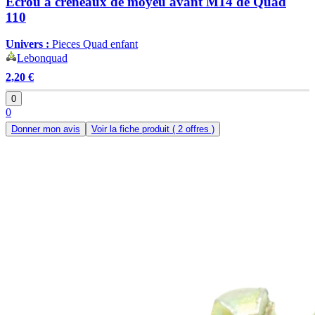
Ecrou à créneaux de moyeu avant M14 de Quad
110
Univers :
Pieces Quad enfant
Lebonquad
2,20 €
0
0
Donner mon avis
Voir la fiche produit
( 2 offres )