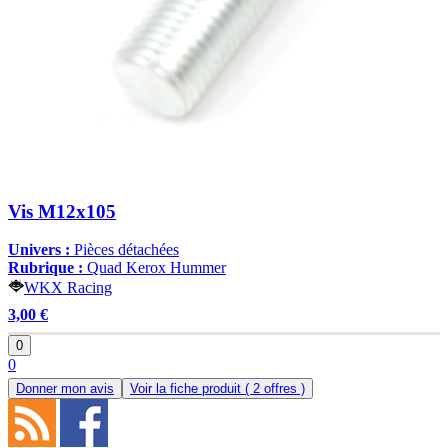
Vis M12x105
Univers :
Pièces détachées
Rubrique :
Quad Kerox Hummer
WKX Racing
3,00 €
0
0
Donner mon avis
Voir la fiche produit
( 2 offres )