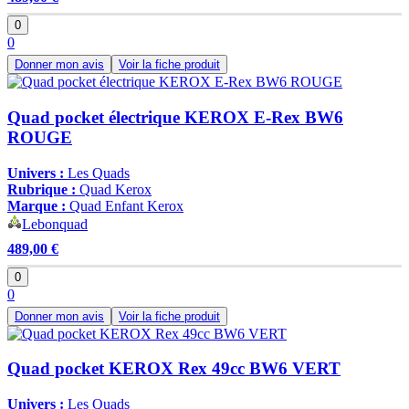
0
0
Donner mon avis
Voir la fiche produit
Quad pocket électrique KEROX E-Rex BW6
ROUGE
Univers :
Les Quads
Rubrique :
Quad Kerox
Marque :
Quad Enfant Kerox
Lebonquad
489,00 €
0
0
Donner mon avis
Voir la fiche produit
Quad pocket KEROX Rex 49cc BW6 VERT
Univers :
Les Quads