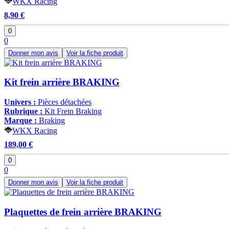
WKX Racing
8,90 €
0
0
Donner mon avis
Voir la fiche produit
Kit frein arrière BRAKING
Univers :
Pièces détachées
Rubrique :
Kit Frein Braking
Marque :
Braking
WKX Racing
189,00 €
0
0
Donner mon avis
Voir la fiche produit
Plaquettes de frein arrière BRAKING