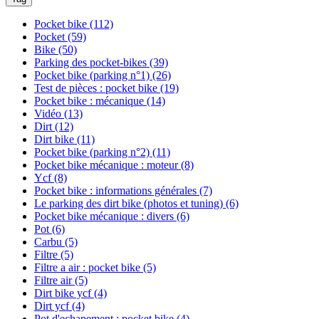
Pocket bike
(112)
Pocket
(59)
Bike
(50)
Parking des pocket-bikes
(39)
Pocket bike (parking n°1)
(26)
Test de pièces : pocket bike
(19)
Pocket bike : mécanique
(14)
Vidéo
(13)
Dirt
(12)
Dirt bike
(11)
Pocket bike (parking n°2)
(11)
Pocket bike mécanique : moteur
(8)
Ycf
(8)
Pocket bike : informations générales
(7)
Le parking des dirt bike (photos et tuning)
(6)
Pocket bike mécanique : divers
(6)
Pot
(6)
Carbu
(5)
Filtre
(5)
Filtre a air : pocket bike
(5)
Filtre air
(5)
Dirt bike ycf
(4)
Dirt ycf
(4)
Pot d'echapement : pocket bike
(4)