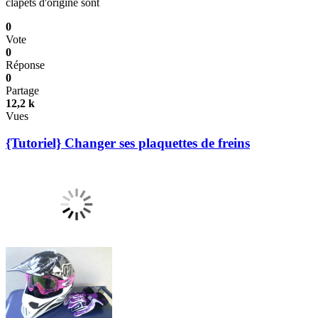
clapets d'origine sont
0
Vote
0
Réponse
0
Partage
12,2 k
Vues
{Tutoriel} Changer ses plaquettes de freins