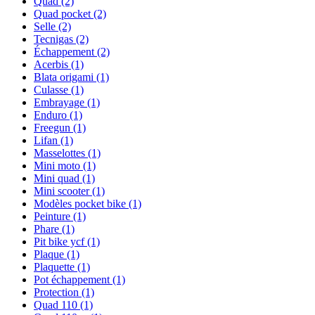
Quad
(2)
Quad pocket
(2)
Selle
(2)
Tecnigas
(2)
Échappement
(2)
Acerbis
(1)
Blata origami
(1)
Culasse
(1)
Embrayage
(1)
Enduro
(1)
Freegun
(1)
Lifan
(1)
Masselottes
(1)
Mini moto
(1)
Mini quad
(1)
Mini scooter
(1)
Modèles pocket bike
(1)
Peinture
(1)
Phare
(1)
Pit bike ycf
(1)
Plaque
(1)
Plaquette
(1)
Pot échappement
(1)
Protection
(1)
Quad 110
(1)