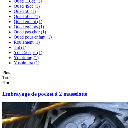
Quad 110cc
(1)
Quad 49cc
(1)
Quad 50
(1)
Quad 50cc
(1)
Quad enfant
(1)
Quad enfants
(1)
Quad pas cher
(1)
Quad pour enfant
(1)
Roulement
(1)
Tnt
(1)
Ycf 150 sp1
(1)
Ycf riding
(1)
Yoshimura
(1)
Plus
Tout
Hot
Embrayage de pocket à 2 masselotte