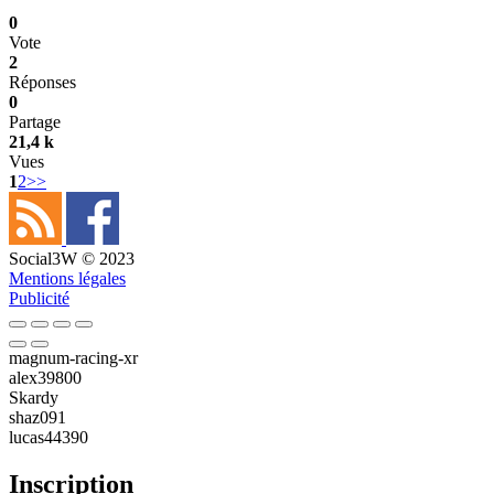
0
Vote
2
Réponses
0
Partage
21,4 k
Vues
1
2
>>
Social3W © 2023
Mentions légales
Publicité
magnum-racing-xr
alex39800
Skardy
shaz091
lucas44390
Inscription