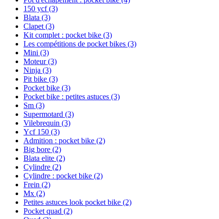
150 ycf
(3)
Blata
(3)
Clapet
(3)
Kit complet : pocket bike
(3)
Les compétitions de pocket bikes
(3)
Mini
(3)
Moteur
(3)
Ninja
(3)
Pit bike
(3)
Pocket bike
(3)
Pocket bike : petites astuces
(3)
Sm
(3)
Supermotard
(3)
Vilebrequin
(3)
Ycf 150
(3)
Admition : pocket bike
(2)
Big bore
(2)
Blata elite
(2)
Cylindre
(2)
Cylindre : pocket bike
(2)
Frein
(2)
Mx
(2)
Petites astuces look pocket bike
(2)
Pocket quad
(2)