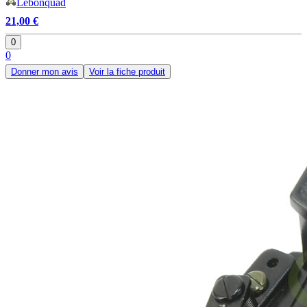
Lebonquad
21,00 €
0
0
Donner mon avis
Voir la fiche produit