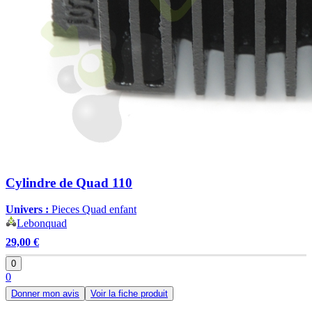
Cylindre de Quad 110
Univers :
Pieces Quad enfant
Lebonquad
29,00 €
0
0
Donner mon avis
Voir la fiche produit