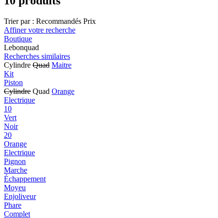
10 produits
Trier par :
Recommandés
Prix
Affiner votre recherche
Boutique
Lebonquad
Recherches similaires
Cylindre
Quad
Maitre
Kit
Piston
Cylindre
Quad
Orange
Electrique
10
Vert
Noir
20
Orange
Electrique
Pignon
Marche
Échappement
Moyeu
Enjoliveur
Phare
Complet