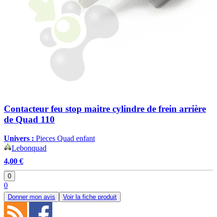
Contacteur feu stop maitre cylindre de frein arrière
de Quad 110
Univers :
Pieces Quad enfant
Lebonquad
4,00 €
0
0
Donner mon avis
Voir la fiche produit