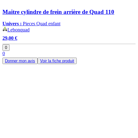
Maitre cylindre de frein arrière de Quad 110
Univers :
Pieces Quad enfant
Lebonquad
29,00 €
0
0
Donner mon avis
Voir la fiche produit