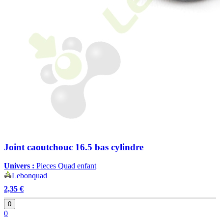
Joint caoutchouc 16.5 bas cylindre
Univers :
Pieces Quad enfant
Lebonquad
2,35 €
0
0