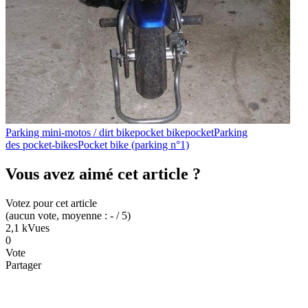
Parking mini-motos / dirt bike
pocket bike
pocket
Parking
des pocket-bikes
Pocket bike (parking n°1)
Vous avez aimé cet article ?
Votez pour cet article
(
aucun
vote
, moyenne :
-
/ 5
)
2,1 k
Vues
0
Vote
Partager