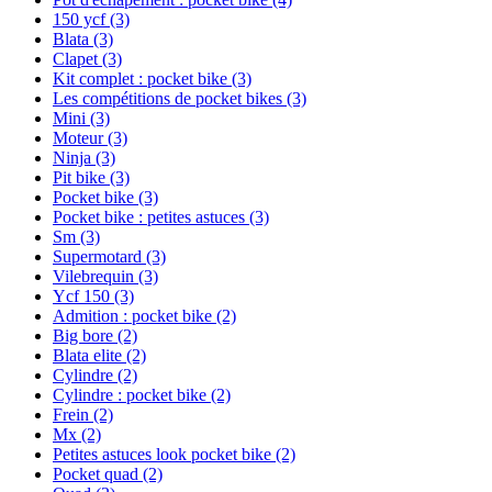
150 ycf
(3)
Blata
(3)
Clapet
(3)
Kit complet : pocket bike
(3)
Les compétitions de pocket bikes
(3)
Mini
(3)
Moteur
(3)
Ninja
(3)
Pit bike
(3)
Pocket bike
(3)
Pocket bike : petites astuces
(3)
Sm
(3)
Supermotard
(3)
Vilebrequin
(3)
Ycf 150
(3)
Admition : pocket bike
(2)
Big bore
(2)
Blata elite
(2)
Cylindre
(2)
Cylindre : pocket bike
(2)
Frein
(2)
Mx
(2)
Petites astuces look pocket bike
(2)
Pocket quad
(2)