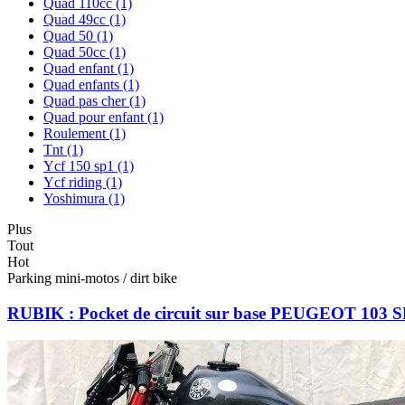
Quad 110cc
(1)
Quad 49cc
(1)
Quad 50
(1)
Quad 50cc
(1)
Quad enfant
(1)
Quad enfants
(1)
Quad pas cher
(1)
Quad pour enfant
(1)
Roulement
(1)
Tnt
(1)
Ycf 150 sp1
(1)
Ycf riding
(1)
Yoshimura
(1)
Plus
Tout
Hot
Parking mini-motos / dirt bike
RUBIK : Pocket de circuit sur base PEUGEOT 103 S