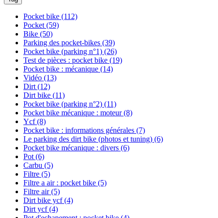
Pocket bike
(112)
Pocket
(59)
Bike
(50)
Parking des pocket-bikes
(39)
Pocket bike (parking n°1)
(26)
Test de pièces : pocket bike
(19)
Pocket bike : mécanique
(14)
Vidéo
(13)
Dirt
(12)
Dirt bike
(11)
Pocket bike (parking n°2)
(11)
Pocket bike mécanique : moteur
(8)
Ycf
(8)
Pocket bike : informations générales
(7)
Le parking des dirt bike (photos et tuning)
(6)
Pocket bike mécanique : divers
(6)
Pot
(6)
Carbu
(5)
Filtre
(5)
Filtre a air : pocket bike
(5)
Filtre air
(5)
Dirt bike ycf
(4)
Dirt ycf
(4)
Pot d'echapement : pocket bike
(4)