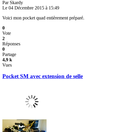
Par
Skardy
Le 04 Décembre 2015 à 15:49
Voici mon pocket quad entièrement préparé.
0
Vote
2
Réponses
0
Partage
4,9 k
Vues
Pocket SM avec extension de selle