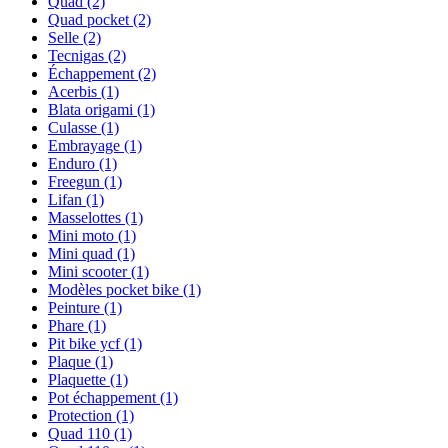
Quad
(2)
Quad pocket
(2)
Selle
(2)
Tecnigas
(2)
Échappement
(2)
Acerbis
(1)
Blata origami
(1)
Culasse
(1)
Embrayage
(1)
Enduro
(1)
Freegun
(1)
Lifan
(1)
Masselottes
(1)
Mini moto
(1)
Mini quad
(1)
Mini scooter
(1)
Modèles pocket bike
(1)
Peinture
(1)
Phare
(1)
Pit bike ycf
(1)
Plaque
(1)
Plaquette
(1)
Pot échappement
(1)
Protection
(1)
Quad 110
(1)