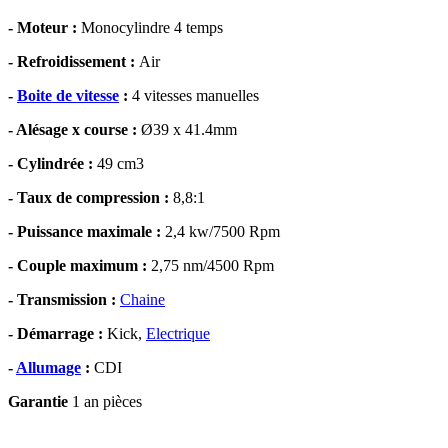
- Moteur :
Monocylindre 4 temps
- Refroidissement :
Air
-
Boite de vitesse
:
4 vitesses manuelles
- Alésage x course :
Ø39 x 41.4mm
- Cylindrée :
49 cm
3
- Taux de compression :
8,8:1
- Puissance maximale :
2,4 kw/7500 Rpm
- Couple maximum :
2,75 nm/4500 Rpm
- Transmission :
Chaine
- Démarrage :
Kick,
Electrique
-
Allumage
:
CDI
Garantie
1 an pièces