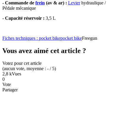
- Commande de
frein
(av & ar) :
Levier
hydraulique /
Pédale mécanique
- Capacité réservoir :
3,5 L
Fiches techniques : pocket bike
pocket bike
Freegun
Vous avez aimé cet article ?
Votez pour cet article
(
aucun
vote
, moyenne :
-
/ 5
)
2,8 k
Vues
0
Vote
Partager