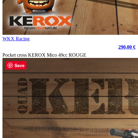
WKX Racing
290,00 €
Pocket cross KEROX Mico 49cc ROUGE
Save