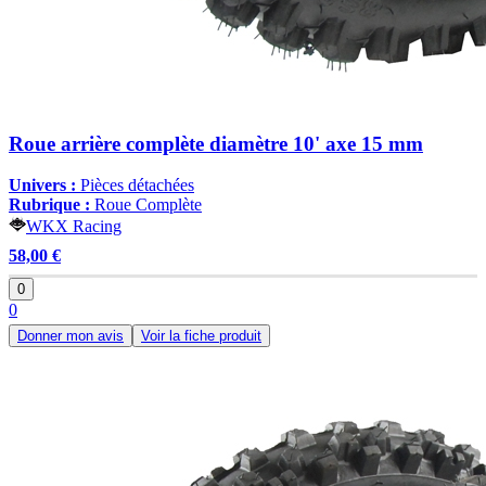
Roue arrière complète diamètre 10' axe 15 mm
Univers :
Pièces détachées
Rubrique :
Roue Complète
WKX Racing
58,00 €
0
0
Donner mon avis
Voir la fiche produit