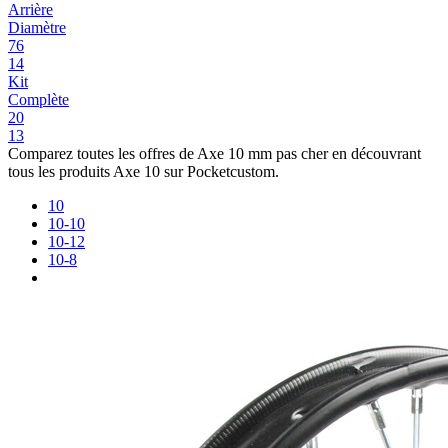
Arrière
Diamètre
76
14
Kit
Complète
20
13
Comparez toutes les offres de Axe 10 mm pas cher en découvrant
tous les produits Axe 10 sur Pocketcustom.
10
10-10
10-12
10-8