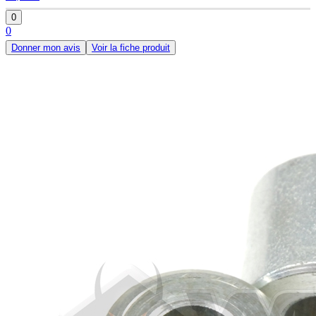
0
0
Donner mon avis
Voir la fiche produit