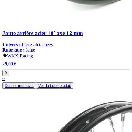
Jante arrière acier 10' axe 12 mm
Univers :
Pièces détachées
Rubrique :
Jante
WKX Racing
29,00 €
0
0
Donner mon avis
Voir la fiche produit