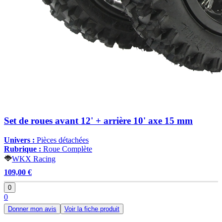
Set de roues avant 12' + arrière 10' axe 15 mm
Univers :
Pièces détachées
Rubrique :
Roue Complète
WKX Racing
109,00 €
0
0
Donner mon avis
Voir la fiche produit