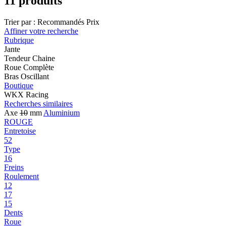
11 produits
Trier par :
Recommandés
Prix
Affiner votre recherche
Rubrique
Jante
Tendeur Chaine
Roue Complète
Bras Oscillant
Boutique
WKX Racing
Recherches similaires
Axe
10
mm
Aluminium
ROUGE
Entretoise
52
Type
16
Freins
Roulement
12
17
15
Dents
Roue