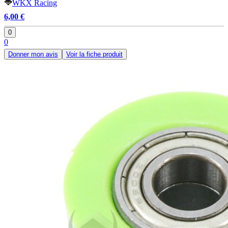
WKX Racing
6,00 €
0
0
Donner mon avis
Voir la fiche produit