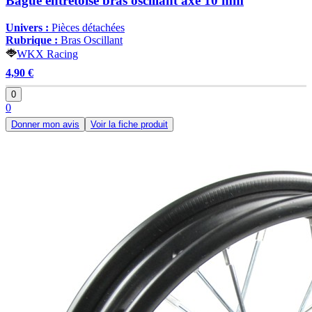
Bague entretoise bras oscillant axe 10 mm
Univers :
Pièces détachées
Rubrique :
Bras Oscillant
WKX Racing
4,90 €
0
0
Donner mon avis
Voir la fiche produit