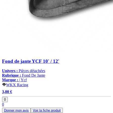
Fond de jante YCF 10' / 12'
Univers :
Pièces détachées
Rubrique :
Fond De Jante
Marque :
| Ycf
WKX Racing
3,00 €
0
0
Donner mon avis
Voir la fiche produit