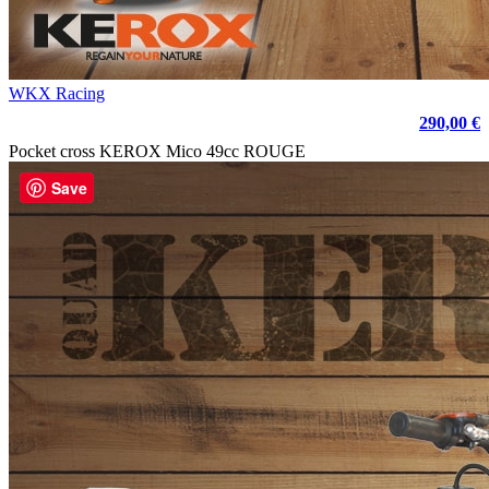
WKX Racing
290,00 €
Pocket cross KEROX Mico 49cc ROUGE
Save