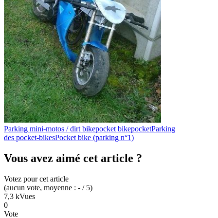
Parking mini-motos / dirt bike
pocket bike
pocket
Parking
des pocket-bikes
Pocket bike (parking n°1)
Vous avez aimé cet article ?
Votez pour cet article
(
aucun
vote
, moyenne :
-
/ 5
)
7,3 k
Vues
0
Vote