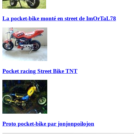
La pocket-bike monté en street de ImOrTaL78
Pocket racing Street Bike TNT
Proto pocket-bike par jonjonpoilojon