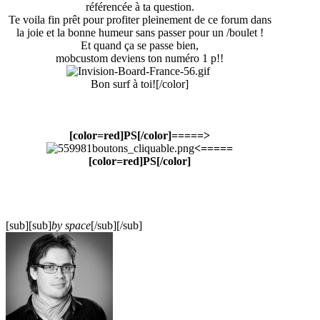
référencée à ta question.
Te voila fin prêt pour profiter pleinement de ce forum dans
la joie et la bonne humeur sans passer pour un /boulet !
Et quand ça se passe bien,
mobcustom deviens ton numéro 1 p!!
Bon surf à toi![/color]
[color=red]PS[/color]=====>
<=====
[color=red]PS[/color]
[sub][sub]
by space
[/sub][/sub]