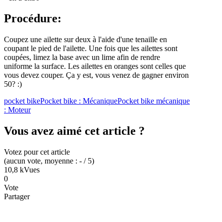
Procédure:
Coupez une ailette sur deux à l'aide d'une tenaille en
coupant le pied de l'ailette. Une fois que les ailettes sont
coupées, limez la base avec un lime afin de rendre
uniforme la surface. Les ailettes en oranges sont celles que
vous devez couper. Ça y est, vous venez de gagner environ
50? :)
pocket bike
Pocket bike : Mécanique
Pocket bike mécanique
: Moteur
Vous avez aimé cet article ?
Votez pour cet article
(
aucun
vote
, moyenne :
-
/ 5
)
10,8 k
Vues
0
Vote
Partager