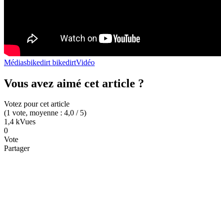
Médias
bike
dirt bike
dirt
Vidéo
Vous avez aimé cet article ?
Votez pour cet article
(
1
vote
, moyenne :
4,0
/ 5
)
1,4 k
Vues
0
Vote
Partager