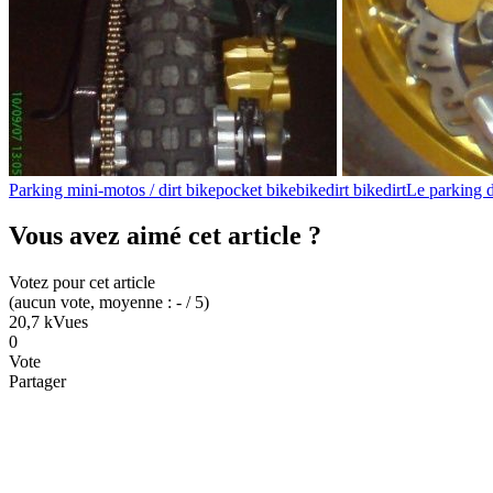
Parking mini-motos / dirt bike
pocket bike
bike
dirt bike
dirt
Le parking d
Vous avez aimé cet article ?
Votez pour cet article
(
aucun
vote
, moyenne :
-
/ 5
)
20,7 k
Vues
0
Vote
Partager