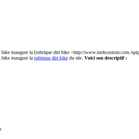
irt bike inaugure la [rubrique dirt bike >http://www.mobcustom.com /spi
t
bike inaugure la
rubrique dirt bike
du site.
Voici son descriptif :
n