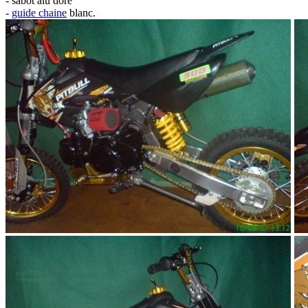
- sabot alu doré
-
guide chaine
blanc.