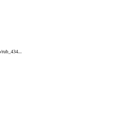
p/rub_434...