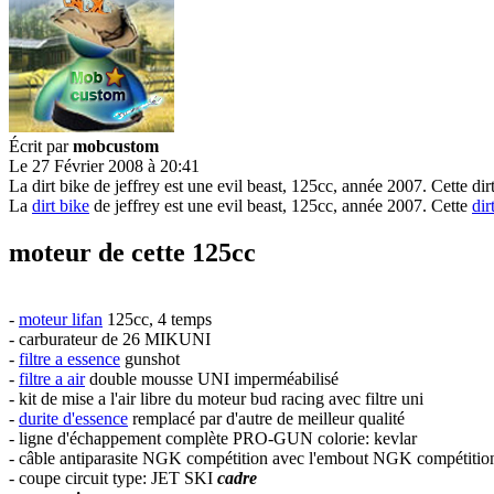
Écrit par
mobcustom
Le 27 Février 2008 à 20:41
La dirt bike de jeffrey est une evil beast, 125cc, année 2007. Cette d
La
dirt bike
de jeffrey est une evil beast, 125cc, année 2007. Cette
dir
moteur de cette 125cc
-
moteur lifan
125cc, 4 temps
- carburateur de 26 MIKUNI
-
filtre a essence
gunshot
-
filtre a air
double mousse UNI imperméabilisé
- kit de mise a l'air libre du moteur bud racing avec filtre uni
-
durite d'essence
remplacé par d'autre de meilleur qualité
- ligne d'échappement complète PRO-GUN colorie: kevlar
- câble antiparasite NGK compétition avec l'embout NGK compétitio
- coupe circuit type: JET SKI
cadre