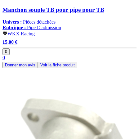
Manchon souple TB pour pipe pour TB
Univers :
Pièces détachées
Rubrique :
Pipe D'admission
WKX Racing
15,00 €
0
0
Donner mon avis
Voir la fiche produit