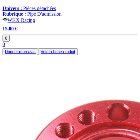
Univers :
Pièces détachées
Rubrique :
Pipe D'admission
WKX Racing
15,00 €
0
0
Donner mon avis
Voir la fiche produit