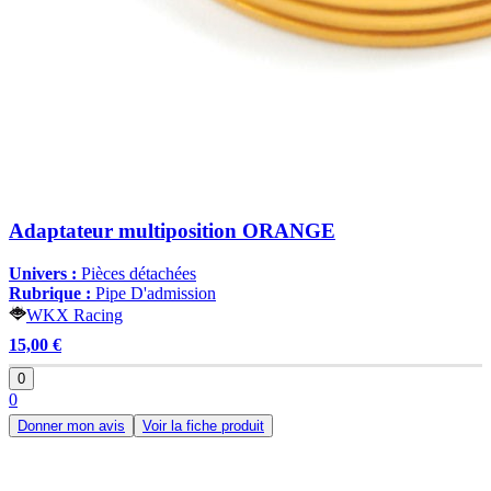
Adaptateur multiposition ORANGE
Univers :
Pièces détachées
Rubrique :
Pipe D'admission
WKX Racing
15,00 €
0
0
Donner mon avis
Voir la fiche produit