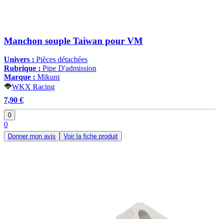
Manchon souple Taiwan pour VM
Univers :
Pièces détachées
Rubrique :
Pipe D'admission
Marque :
Mikuni
WKX Racing
7,90 €
0
0
Donner mon avis
Voir la fiche produit