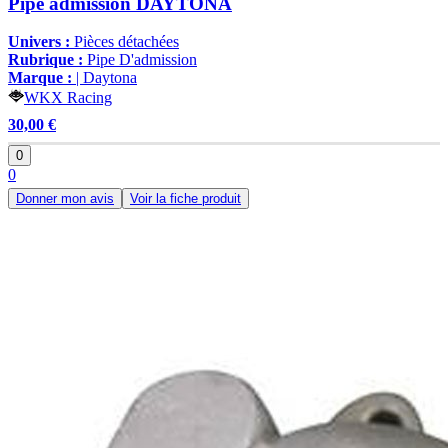
Pipe admission DAYTONA
Univers :
Pièces détachées
Rubrique :
Pipe D'admission
Marque :
| Daytona
WKX Racing
30,00 €
0
0
Donner mon avis
Voir la fiche produit