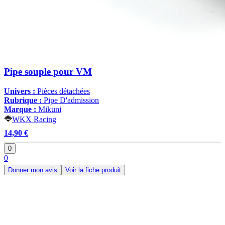
Pipe souple pour VM
Univers :
Pièces détachées
Rubrique :
Pipe D'admission
Marque :
Mikuni
WKX Racing
14,90 €
0
0
Donner mon avis
Voir la fiche produit