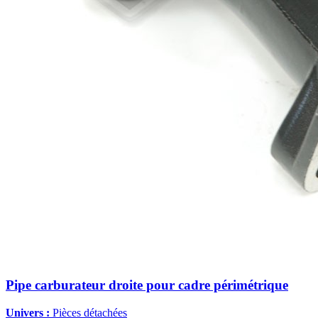
Pipe carburateur droite pour cadre périmétrique
Univers :
Pièces détachées