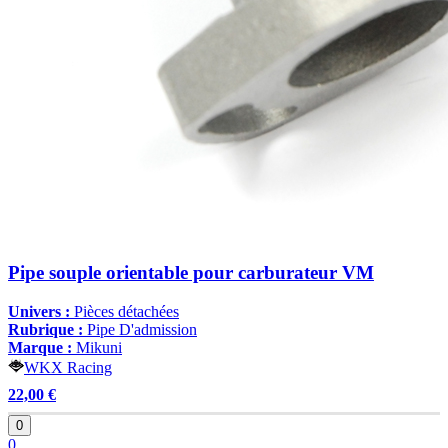
Pipe souple orientable pour carburateur VM
Univers :
Pièces détachées
Rubrique :
Pipe D'admission
Marque :
Mikuni
WKX Racing
22,00 €
0
0