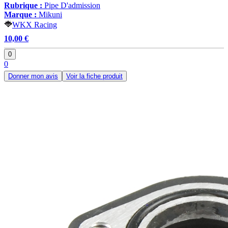
Rubrique :
Pipe D'admission
Marque :
Mikuni
WKX Racing
10,00 €
0
0
Donner mon avis
Voir la fiche produit