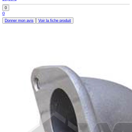
0
0
Donner mon avis
Voir la fiche produit