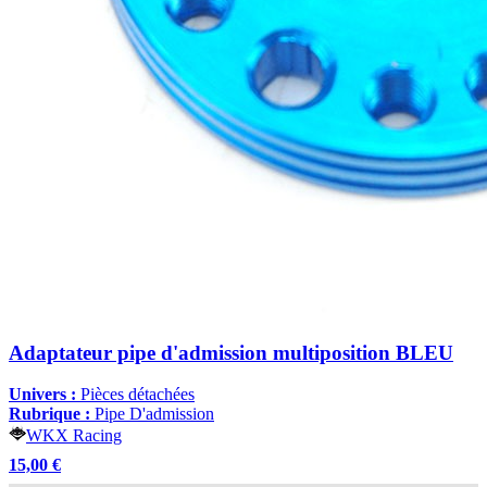
Adaptateur pipe d'admission multiposition BLEU
Univers :
Pièces détachées
Rubrique :
Pipe D'admission
WKX Racing
15,00 €