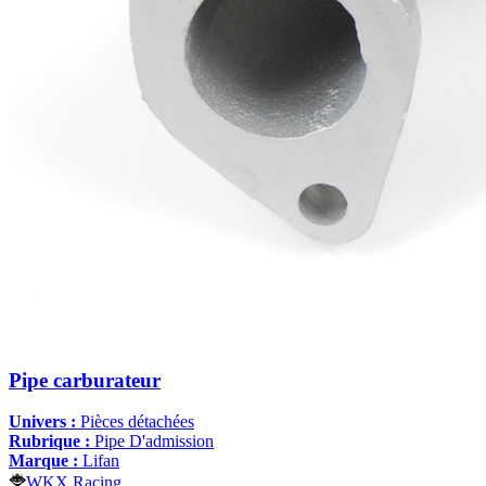
Pipe carburateur
Univers :
Pièces détachées
Rubrique :
Pipe D'admission
Marque :
Lifan
WKX Racing