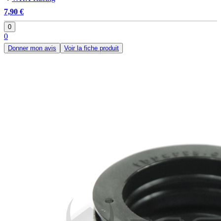
7,90 €
0
0
Donner mon avis
Voir la fiche produit