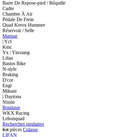
Barre De Repose-pied / Béquille
Cadre
Chambre À Air
Pédale De Frein
Quad Kerox Hummer
Réservoir / Selle
Marque
| Ycf
Kmc
Yx / Yinxiang
Lifan
Bastos Bike
N-style
Braking
D'cor
Engi
Mikuni
| Daytona
Nissin
Boutique
WKX Racing
Lebonquad
Recherches similaires
Kit
pièces
Culasse
LIFAN