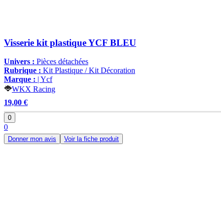
Visserie kit plastique YCF BLEU
Univers :
Pièces détachées
Rubrique :
Kit Plastique / Kit Décoration
Marque :
| Ycf
WKX Racing
19,00 €
0
0
Donner mon avis
Voir la fiche produit