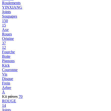
Roulements
YINXIANG
Joints
Soupapes
150
15
Axe
Roues
Origine
37
12
Fourche
Boite
Pignons
Kick
Couronne
Vis
Disque
Frein
Arbre
À
Kit
pièces
70
ROUGE
14
Joints