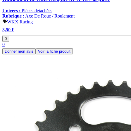
Univers :
Pièces détachées
Rubrique :
Axe De Roue / Roulement
WKX Racing
3,50 €
0
0
Donner mon avis
Voir la fiche produit