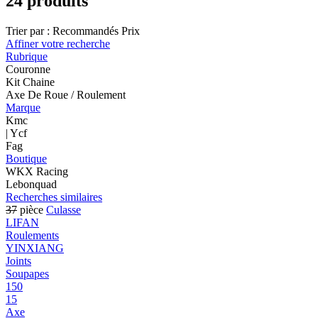
24 produits
Trier par :
Recommandés
Prix
Affiner votre recherche
Rubrique
Couronne
Kit Chaine
Axe De Roue / Roulement
Marque
Kmc
| Ycf
Fag
Boutique
WKX Racing
Lebonquad
Recherches similaires
37
pièce
Culasse
LIFAN
Roulements
YINXIANG
Joints
Soupapes
150
15
Axe