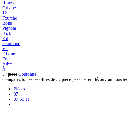
Roues
Origine
12
Fourche
Boite
Pignons
Kick
Kit
Couronne
Vis
Disque
Frein
Arbre
À
37
pièce
Couronne
Comparez toutes les offres de 37 pièce pas cher en découvrant tous le
Pièces
37
37-50-11