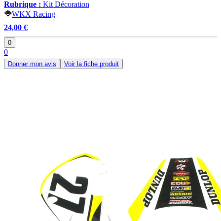
Rubrique :
Kit Décoration
WKX Racing
24,00 €
0
0
Donner mon avis
Voir la fiche produit