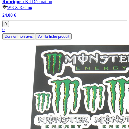
Rubrique :
Kit Décoration
WKX Racing
24,00 €
0
0
Donner mon avis
Voir la fiche produit