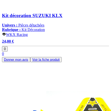
Kit décoration SUZUKI KLX
Univers :
Pièces détachées
Rubrique :
Kit Décoration
WKX Racing
24,00 €
0
0
Donner mon avis
Voir la fiche produit