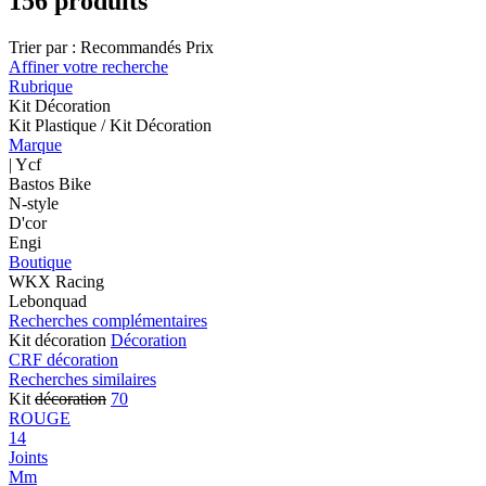
156 produits
Trier par :
Recommandés
Prix
Affiner votre recherche
Rubrique
Kit Décoration
Kit Plastique / Kit Décoration
Marque
| Ycf
Bastos Bike
N-style
D'cor
Engi
Boutique
WKX Racing
Lebonquad
Recherches complémentaires
Kit décoration
Décoration
CRF décoration
Recherches similaires
Kit
décoration
70
ROUGE
14
Joints
Mm