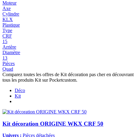
Moteur
Axe
Cylindre
KLX
Plastique
Type
CRF
15
Arrière
Diamètre
13
Pièces
Quad
Comparez toutes les offres de Kit décoration pas cher en découvrant
tous les produits Kit sur Pocketcustom.
Déco
Kit
Kit décoration ORIGINE WKX CRF 50
Univers :
Pièces détachées