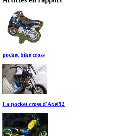
Articles en rapport
pocket bike cross
La pocket cross d'Axel92