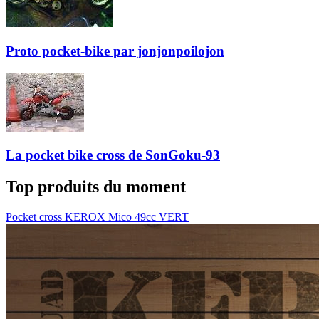
Proto pocket-bike par jonjonpoilojon
La pocket bike cross de SonGoku-93
Top produits du moment
Pocket cross KEROX Mico 49cc VERT