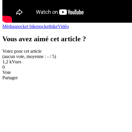
Médias
pocket bike
pocket
bike
Vidéo
Vous avez aimé cet article ?
Votez pour cet article
(
aucun
vote
, moyenne :
-
/ 5
)
1,2 k
Vues
0
Vote
Partager