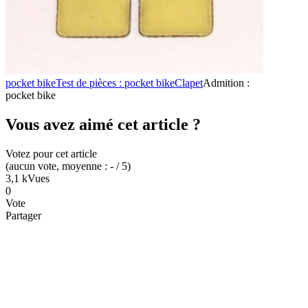
pocket bike
Test de pièces : pocket bike
Clapet
Admition :
pocket bike
Vous avez aimé cet article ?
Votez pour cet article
(
aucun
vote
, moyenne :
-
/ 5
)
3,1 k
Vues
0
Vote
Partager