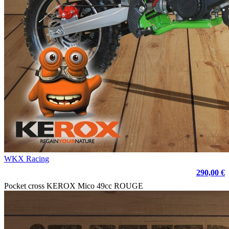
WKX Racing
290,00 €
Pocket cross KEROX Mico 49cc ROUGE