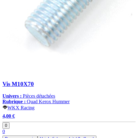
Vis M10X70
Univers :
Pièces détachées
Rubrique :
Quad Kerox Hummer
WKX Racing
4,00 €
0
0