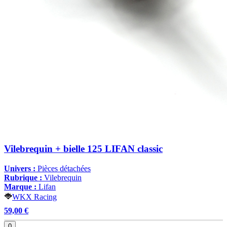
Vilebrequin + bielle 125 LIFAN classic
Univers :
Pièces détachées
Rubrique :
Vilebrequin
Marque :
Lifan
WKX Racing
59,00 €
0