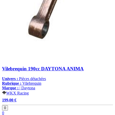
Vilebrequin 190cc DAYTONA ANIMA
Univers :
Pièces détachées
Rubrique :
Vilebrequin
Marque :
| Daytona
WKX Racing
199,00 €
0
0