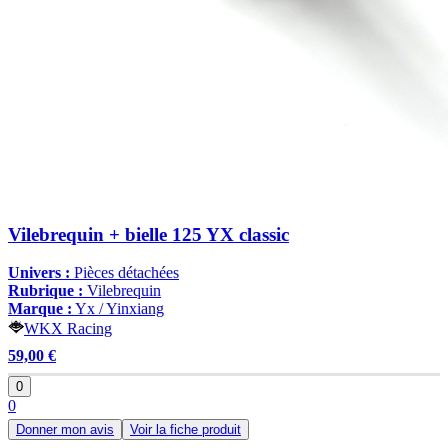
Vilebrequin + bielle 125 YX classic
Univers :
Pièces détachées
Rubrique :
Vilebrequin
Marque :
Yx / Yinxiang
WKX Racing
59,00 €
0
0
Donner mon avis
Voir la fiche produit