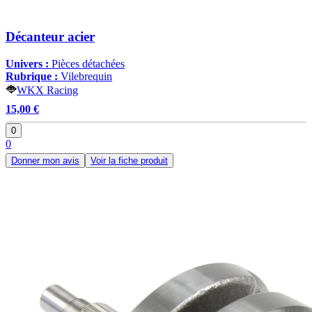
Décanteur acier
Univers :
Pièces détachées
Rubrique :
Vilebrequin
WKX Racing
15,00 €
0
0
Donner mon avis
Voir la fiche produit