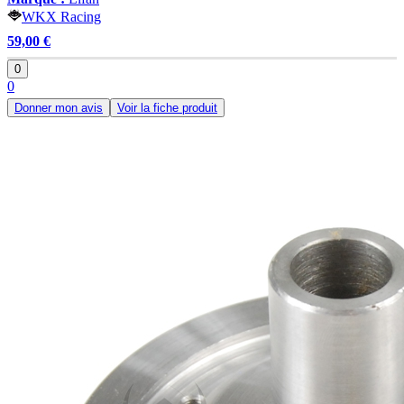
WKX Racing
59,00 €
0
0
Donner mon avis
Voir la fiche produit