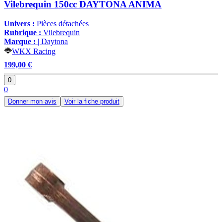
Vilebrequin 150cc DAYTONA ANIMA
Univers :
Pièces détachées
Rubrique :
Vilebrequin
Marque :
| Daytona
WKX Racing
199,00 €
0
0
Donner mon avis
Voir la fiche produit