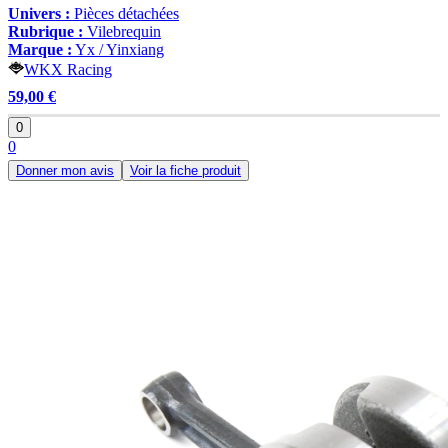
Univers :
Pièces détachées
Rubrique :
Vilebrequin
Marque :
Yx / Yinxiang
WKX Racing
59,00 €
0
0
Donner mon avis
Voir la fiche produit