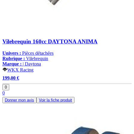
Vilebrequin 160cc DAYTONA ANIMA
Univers :
Pièces détachées
Rubrique :
Vilebrequin
Marque :
| Daytona
WKX Racing
199,00 €
0
0
Donner mon avis
Voir la fiche produit