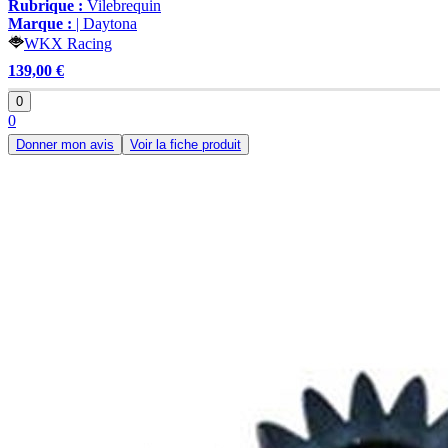
Rubrique :
Vilebrequin
Marque :
| Daytona
WKX Racing
139,00 €
0
0
Donner mon avis
Voir la fiche produit