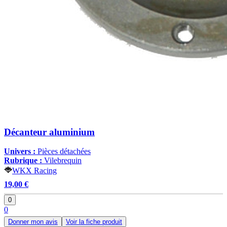
Décanteur aluminium
Univers :
Pièces détachées
Rubrique :
Vilebrequin
WKX Racing
19,00 €
0
0
Donner mon avis
Voir la fiche produit