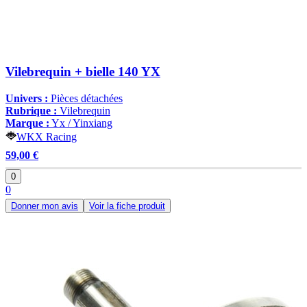
Vilebrequin + bielle 140 YX
Univers :
Pièces détachées
Rubrique :
Vilebrequin
Marque :
Yx / Yinxiang
WKX Racing
59,00 €
0
0
Donner mon avis
Voir la fiche produit