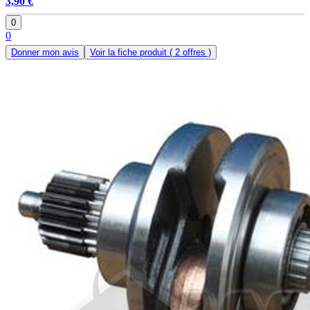
3,90 €
0
0
Donner mon avis
Voir la fiche produit
( 2 offres )