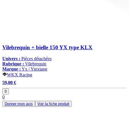
Vilebrequin + bielle 150 YX type KLX
Univers :
Pièces détachées
Rubrique :
Vilebrequin
Marque :
Yx / Yinxiang
WKX Racing
59,00 €
0
0
Donner mon avis
Voir la fiche produit