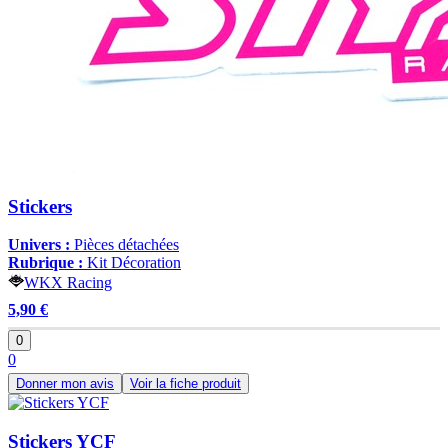
Stickers
Univers :
Pièces détachées
Rubrique :
Kit Décoration
WKX Racing
5,90 €
0
0
Donner mon avis
Voir la fiche produit
Stickers YCF