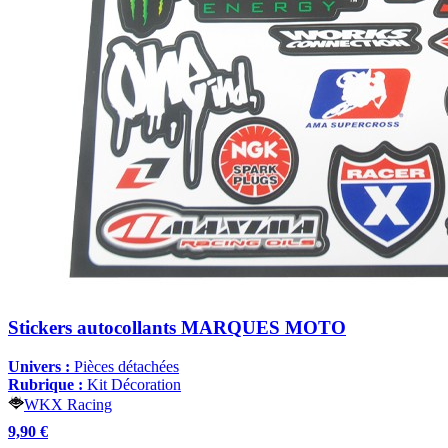
Stickers autocollants MARQUES MOTO
Univers :
Pièces détachées
Rubrique :
Kit Décoration
WKX Racing
9,90 €