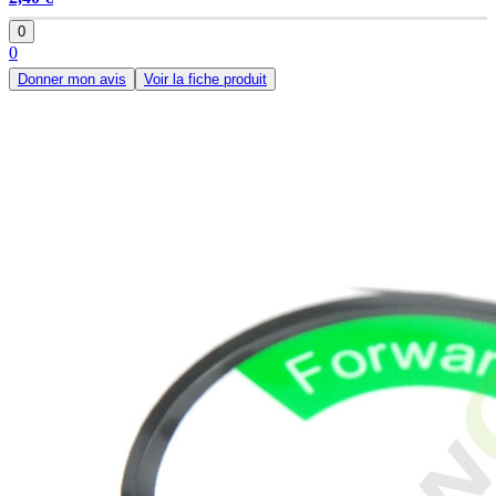
0
0
Donner mon avis
Voir la fiche produit