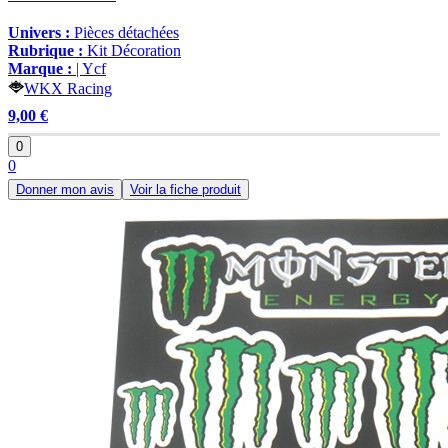
Univers :
Pièces détachées
Rubrique :
Kit Décoration
Marque :
| Ycf
WKX Racing
9,00 €
0
0
Donner mon avis
Voir la fiche produit