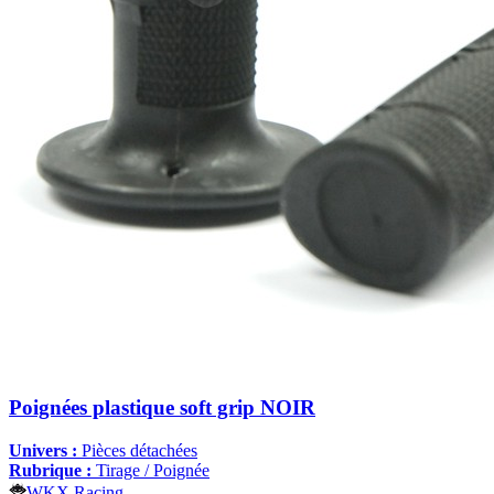
Poignées plastique soft grip NOIR
Univers :
Pièces détachées
Rubrique :
Tirage / Poignée
WKX Racing