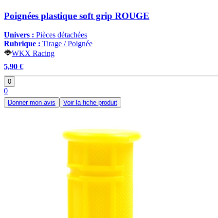
Poignées plastique soft grip ROUGE
Univers :
Pièces détachées
Rubrique :
Tirage / Poignée
WKX Racing
5,90 €
0
0
Donner mon avis
Voir la fiche produit