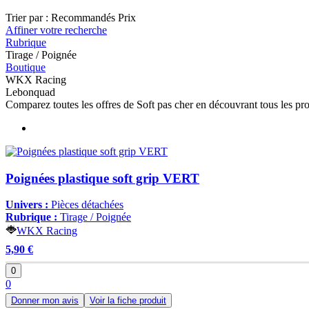
Trier par :
Recommandés
Prix
Affiner votre recherche
Rubrique
Tirage / Poignée
Boutique
WKX Racing
Lebonquad
Comparez toutes les offres de Soft pas cher en découvrant tous les pr
Poignées plastique soft grip VERT
Univers :
Pièces détachées
Rubrique :
Tirage / Poignée
WKX Racing
5,90 €
0
0
Donner mon avis
Voir la fiche produit