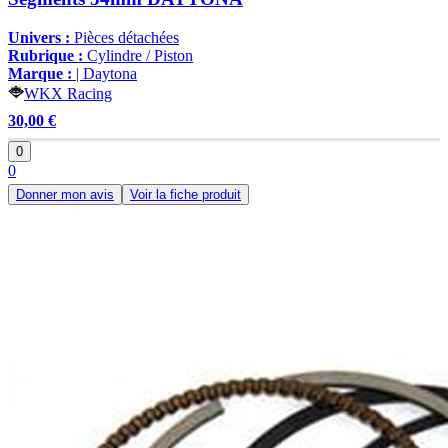
Univers :
Pièces détachées
Rubrique :
Cylindre / Piston
Marque :
| Daytona
WKX Racing
30,00 €
0
0
Donner mon avis
Voir la fiche produit