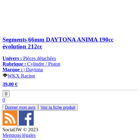
Segments 66mm DAYTONA ANIMA 190cc
évolution 212cc
Univers :
Pièces détachées
Rubrique :
Cylindre / Piston
Marque :
| Daytona
WKX Racing
39,00 €
0
0
Donner mon avis
Voir la fiche produit
Social3W © 2023
Mentions légales