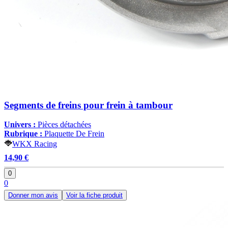
Segments de freins pour frein à tambour
Univers :
Pièces détachées
Rubrique :
Plaquette De Frein
WKX Racing
14,90 €
0
0
Donner mon avis
Voir la fiche produit