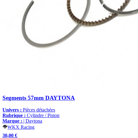
Segments 57mm DAYTONA
Univers :
Pièces détachées
Rubrique :
Cylindre / Piston
Marque :
| Daytona
WKX Racing
30,00 €