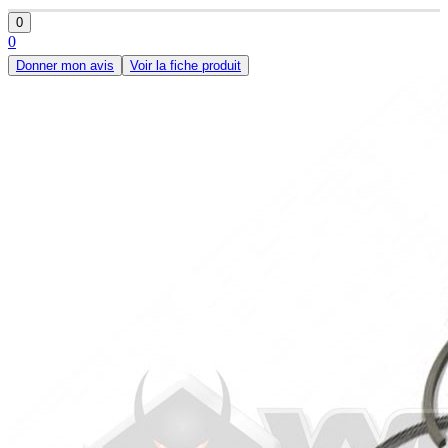
0
0
Donner mon avis
Voir la fiche produit