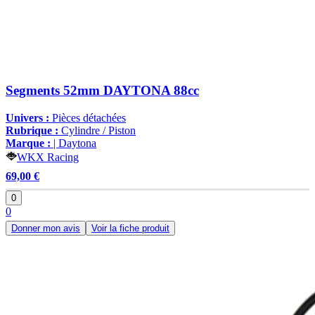
Segments 52mm DAYTONA 88cc
Univers :
Pièces détachées
Rubrique :
Cylindre / Piston
Marque :
| Daytona
WKX Racing
69,00 €
0
0
Donner mon avis
Voir la fiche produit