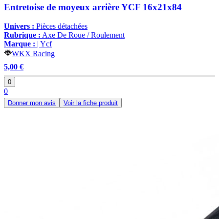
Entretoise de moyeux arrière YCF 16x21x84
Univers :
Pièces détachées
Rubrique :
Axe De Roue / Roulement
Marque :
| Ycf
WKX Racing
5,00 €
0
0
Donner mon avis
Voir la fiche produit