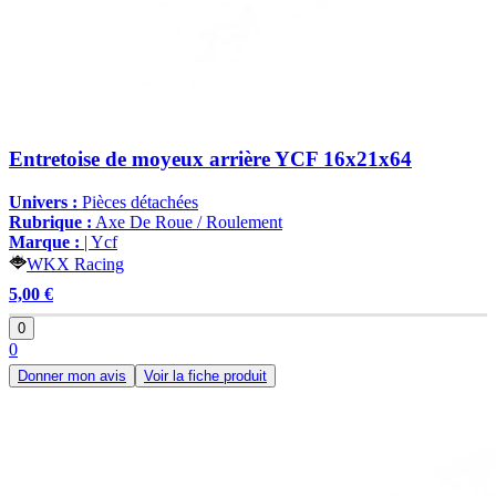
Entretoise de moyeux arrière YCF 16x21x64
Univers :
Pièces détachées
Rubrique :
Axe De Roue / Roulement
Marque :
| Ycf
WKX Racing
5,00 €
0
0
Donner mon avis
Voir la fiche produit