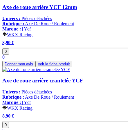
Axe de roue arrière YCF 12mm
Univers :
Pièces détachées
Rubrique :
Axe De Roue / Roulement
Marque :
| Ycf
WKX Racing
8,90 €
0
0
Donner mon avis
Voir la fiche produit
Axe de roue arrière crantelée YCF
Univers :
Pièces détachées
Rubrique :
Axe De Roue / Roulement
Marque :
| Ycf
WKX Racing
8,90 €
0