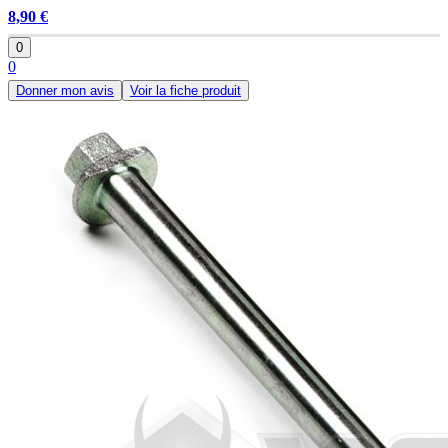
8,90 €
0
0
Donner mon avis
Voir la fiche produit