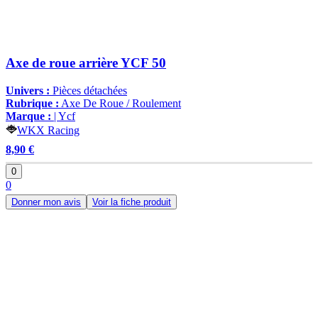
Axe de roue arrière YCF 50
Univers :
Pièces détachées
Rubrique :
Axe De Roue / Roulement
Marque :
| Ycf
WKX Racing
8,90 €
0
0
Donner mon avis
Voir la fiche produit