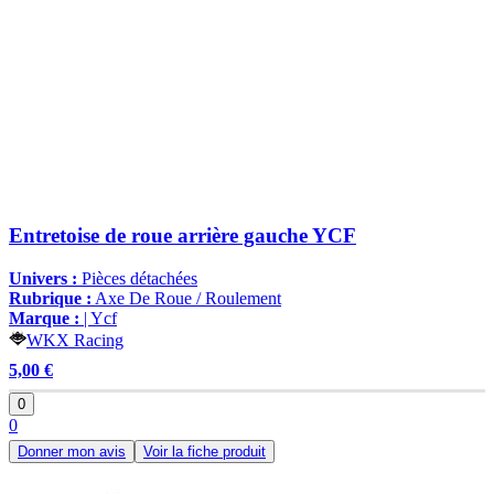
Entretoise de roue arrière gauche YCF
Univers :
Pièces détachées
Rubrique :
Axe De Roue / Roulement
Marque :
| Ycf
WKX Racing
5,00 €
0
0
Donner mon avis
Voir la fiche produit