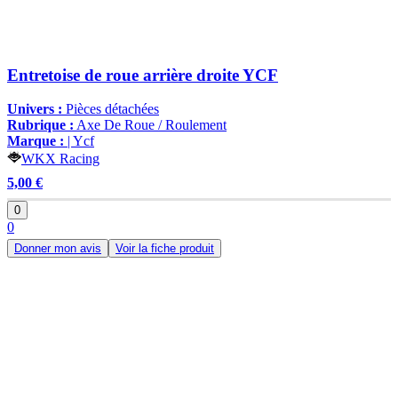
Entretoise de roue arrière droite YCF
Univers :
Pièces détachées
Rubrique :
Axe De Roue / Roulement
Marque :
| Ycf
WKX Racing
5,00 €
0
0
Donner mon avis
Voir la fiche produit