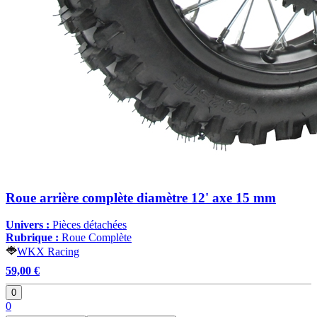
Roue arrière complète diamètre 12' axe 15 mm
Univers :
Pièces détachées
Rubrique :
Roue Complète
WKX Racing
59,00 €
0
0