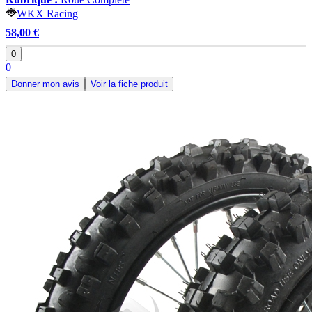
WKX Racing
58,00 €
0
0
Donner mon avis
Voir la fiche produit