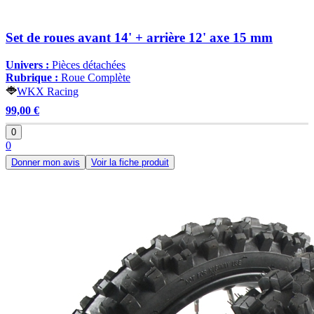
Set de roues avant 14' + arrière 12' axe 15 mm
Univers :
Pièces détachées
Rubrique :
Roue Complète
WKX Racing
99,00 €
0
0
Donner mon avis
Voir la fiche produit