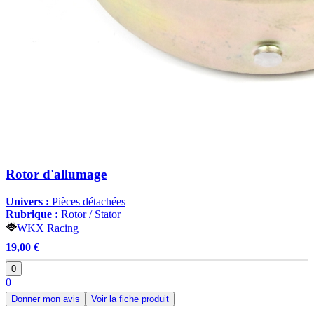
Rotor d'allumage
Univers :
Pièces détachées
Rubrique :
Rotor / Stator
WKX Racing
19,00 €
0
0
Donner mon avis
Voir la fiche produit