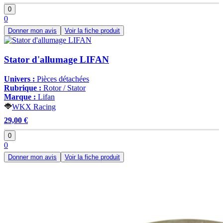
0
0
Donner mon avis
Voir la fiche produit
Stator d'allumage LIFAN
Univers :
Pièces détachées
Rubrique :
Rotor / Stator
Marque :
Lifan
WKX Racing
29,00 €
0
0
Donner mon avis
Voir la fiche produit