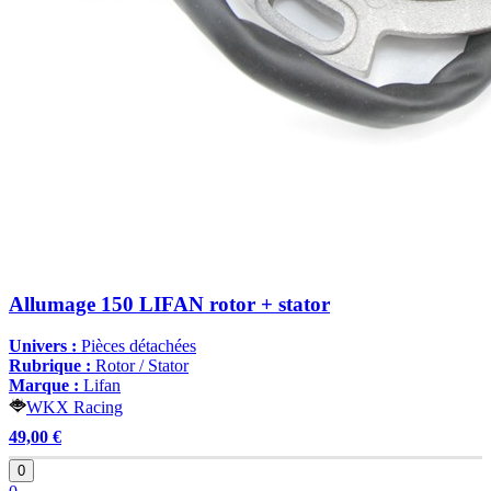
Allumage 150 LIFAN rotor + stator
Univers :
Pièces détachées
Rubrique :
Rotor / Stator
Marque :
Lifan
WKX Racing
49,00 €
0