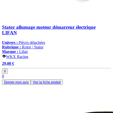
Stator allumage moteur démarreur électrique
LIFAN
Univers :
Pièces détachées
Rubrique :
Rotor / Stator
Marque :
Lifan
WKX Racing
29,00 €
0
0
Donner mon avis
Voir la fiche produit