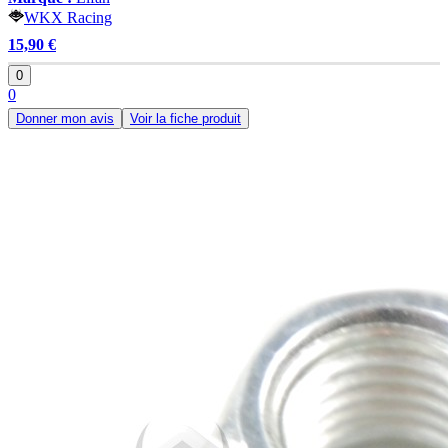
WKX Racing
15,90 €
0
0
Donner mon avis
Voir la fiche produit