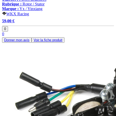
Rubrique :
Rotor / Stator
Marque :
Yx / Yinxiang
WKX Racing
59,00 €
0
0
Donner mon avis
Voir la fiche produit