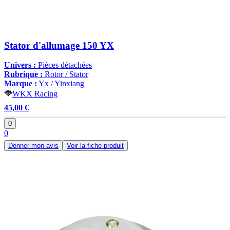
Stator d'allumage 150 YX
Univers :
Pièces détachées
Rubrique :
Rotor / Stator
Marque :
Yx / Yinxiang
WKX Racing
45,00 €
0
0
Donner mon avis
Voir la fiche produit