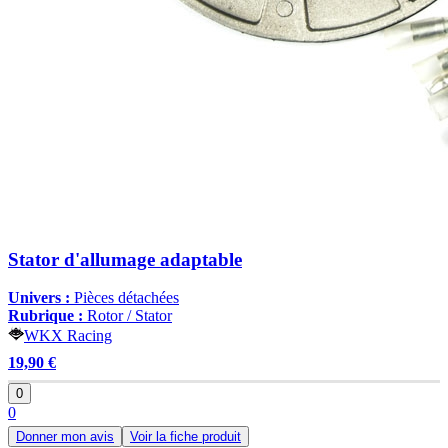
Stator d'allumage adaptable
Univers :
Pièces détachées
Rubrique :
Rotor / Stator
WKX Racing
19,90 €
0
0
Donner mon avis
Voir la fiche produit