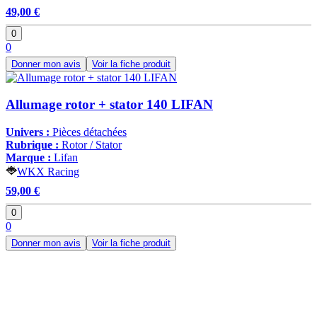
49,00 €
0
0
Donner mon avis
Voir la fiche produit
Allumage rotor + stator 140 LIFAN
Univers :
Pièces détachées
Rubrique :
Rotor / Stator
Marque :
Lifan
WKX Racing
59,00 €
0
0
Donner mon avis
Voir la fiche produit