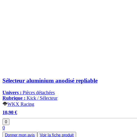
Sélecteur aluminium anodisé repliable
Univers :
Pièces détachées
Rubrique :
Kick / Sélecteur
WKX Racing
10,90 €
0
0
Donner mon avis
Voir la fiche produit