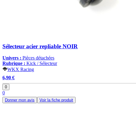
Sélecteur acier repliable NOIR
Univers :
Pièces détachées
Rubrique :
Kick / Sélecteur
WKX Racing
6,90 €
0
0
Donner mon avis
Voir la fiche produit