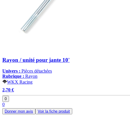
Rayon / unité pour jante 10'
Univers :
Pièces détachées
Rubrique :
Rayon
WKX Racing
2,70 €
0
0
Donner mon avis
Voir la fiche produit