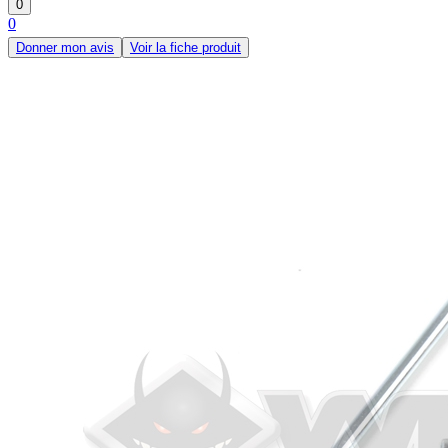
0
0
Donner mon avis
Voir la fiche produit