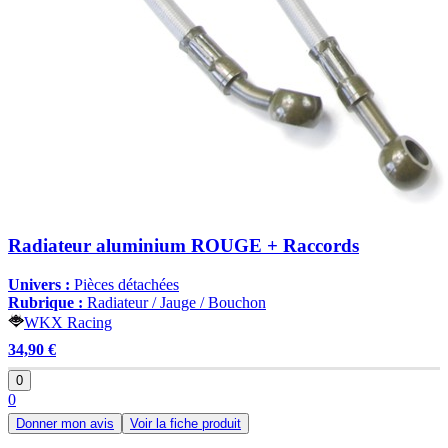
Radiateur aluminium ROUGE + Raccords
Univers :
Pièces détachées
Rubrique :
Radiateur / Jauge / Bouchon
WKX Racing
34,90 €
0
0
Donner mon avis
Voir la fiche produit