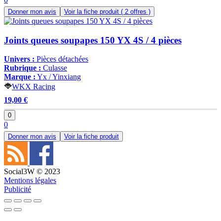
Donner mon avis
Voir la fiche produit
( 2 offres )
Joints queues soupapes 150 YX 4S / 4 pièces
Univers :
Pièces détachées
Rubrique :
Culasse
Marque :
Yx / Yinxiang
WKX Racing
19,00 €
0
0
Donner mon avis
Voir la fiche produit
Social3W © 2023
Mentions légales
Publicité