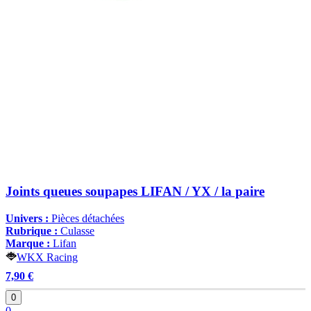
Joints queues soupapes LIFAN / YX / la paire
Univers :
Pièces détachées
Rubrique :
Culasse
Marque :
Lifan
WKX Racing
7,90 €
0
0