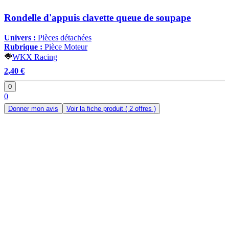
Rondelle d'appuis clavette queue de soupape
Univers :
Pièces détachées
Rubrique :
Pièce Moteur
WKX Racing
2,40 €
0
0
Donner mon avis
Voir la fiche produit
( 2 offres )