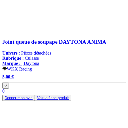
Joint queue de soupape DAYTONA ANIMA
Univers :
Pièces détachées
Rubrique :
Culasse
Marque :
| Daytona
WKX Racing
5,00 €
0
0
Donner mon avis
Voir la fiche produit