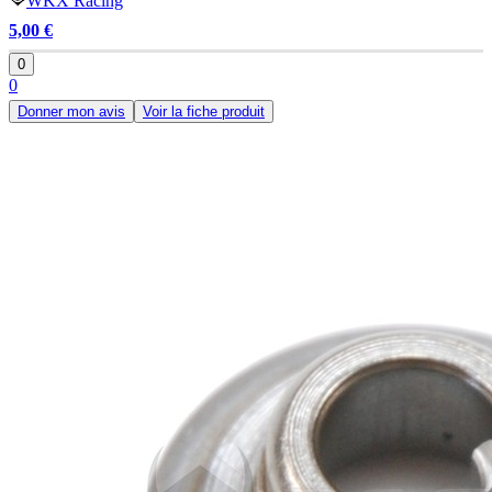
WKX Racing
5,00 €
0
0
Donner mon avis
Voir la fiche produit