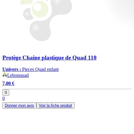
Protège Chaine plastique de Quad 110
Univers :
Pieces Quad enfant
Lebonquad
7,00 €
0
0
Donner mon avis
Voir la fiche produit