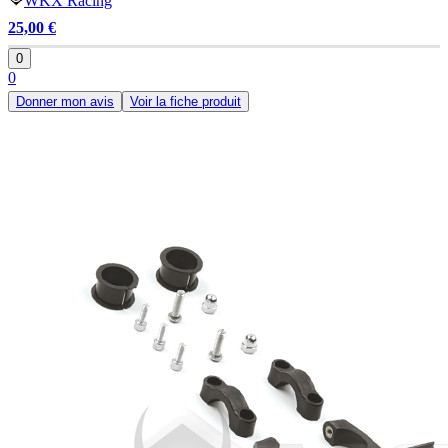
WKX Racing
25,00 €
0
0
Donner mon avis
Voir la fiche produit