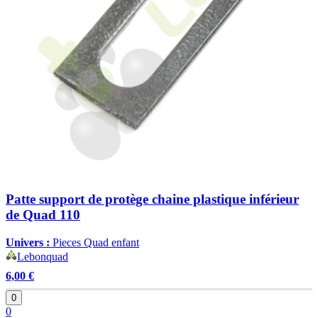
Patte support de protège chaine plastique inférieur
de Quad 110
Univers :
Pieces Quad enfant
Lebonquad
6,00 €
0
0