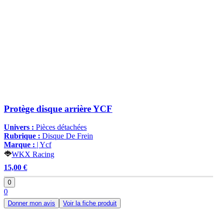
Protège disque arrière YCF
Univers :
Pièces détachées
Rubrique :
Disque De Frein
Marque :
| Ycf
WKX Racing
15,00 €
0
0
Donner mon avis
Voir la fiche produit