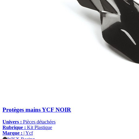
Protèges mains YCF NOIR
Univers :
Pièces détachées
Rubrique :
Kit Plastique
Marque :
| Ycf