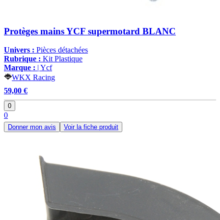
Protèges mains YCF supermotard BLANC
Univers :
Pièces détachées
Rubrique :
Kit Plastique
Marque :
| Ycf
WKX Racing
59,00 €
0
0
Donner mon avis
Voir la fiche produit