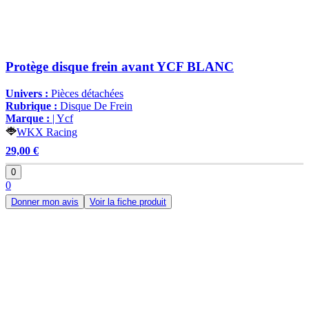
Protège disque frein avant YCF BLANC
Univers :
Pièces détachées
Rubrique :
Disque De Frein
Marque :
| Ycf
WKX Racing
29,00 €
0
0
Donner mon avis
Voir la fiche produit