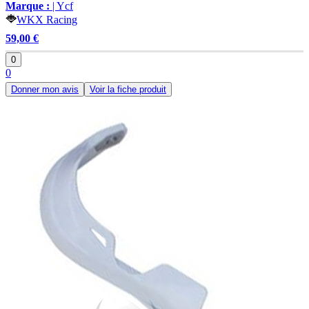
Marque :
| Ycf
WKX Racing
59,00 €
0
0
Donner mon avis
Voir la fiche produit