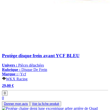
Protège disque frein avant YCF BLEU
Univers :
Pièces détachées
Rubrique :
Disque De Frein
Marque :
| Ycf
WKX Racing
29,00 €
0
0
Donner mon avis
Voir la fiche produit