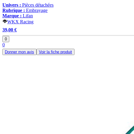
Univers :
Pièces détachées
Rubrique :
Embrayage
Marque :
Lifan
WKX Racing
39,00 €
0
0
Donner mon avis
Voir la fiche produit