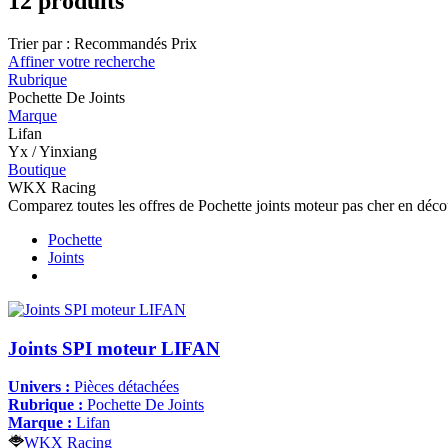
12 produits
Trier par :
Recommandés
Prix
Affiner votre recherche
Rubrique
Pochette De Joints
Marque
Lifan
Yx / Yinxiang
Boutique
WKX Racing
Comparez toutes les offres de Pochette joints moteur pas cher en déco
Pochette
Joints
Joints SPI moteur LIFAN
Univers :
Pièces détachées
Rubrique :
Pochette De Joints
Marque :
Lifan
WKX Racing