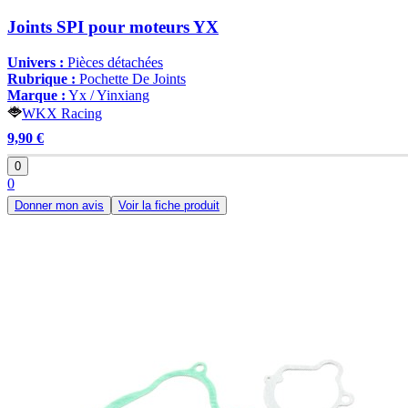
Joints SPI pour moteurs YX
Univers :
Pièces détachées
Rubrique :
Pochette De Joints
Marque :
Yx / Yinxiang
WKX Racing
9,90 €
0
0
Donner mon avis
Voir la fiche produit