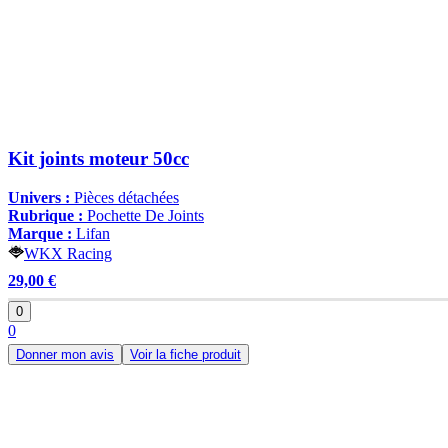
Kit joints moteur 50cc
Univers :
Pièces détachées
Rubrique :
Pochette De Joints
Marque :
Lifan
WKX Racing
29,00 €
0
0
Donner mon avis
Voir la fiche produit