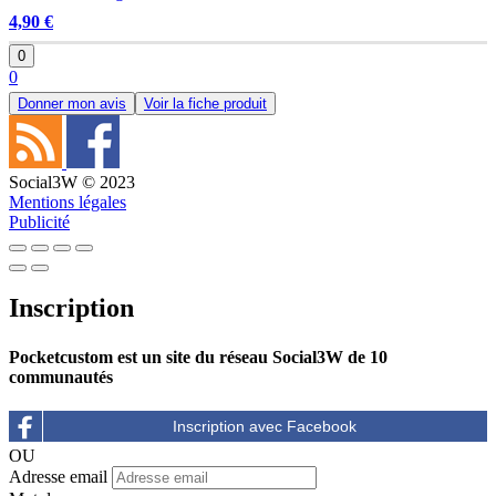
4,90 €
0
0
Donner mon avis
Voir la fiche produit
Social3W © 2023
Mentions légales
Publicité
Inscription
Pocketcustom est un site du réseau Social3W de 10
communautés
OU
Adresse email