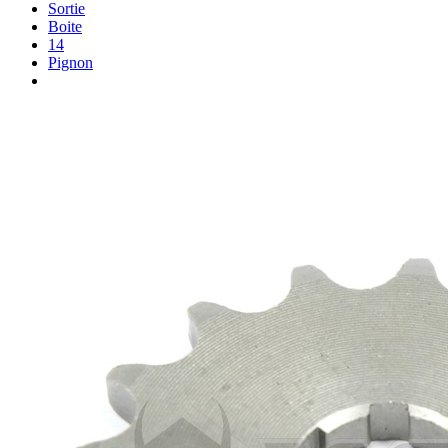
Sortie
Boite
14
Pignon