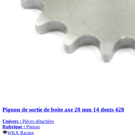
Pignon de sortie de boite axe 20 mm 14 dents 428
Univers :
Pièces détachées
Rubrique :
Pignon
WKX Racing