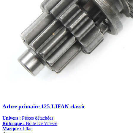
Arbre primaire 125 LIFAN classic
Univers :
Pièces détachées
Rubrique :
Boite De Vitesse
Marque :
Lifan