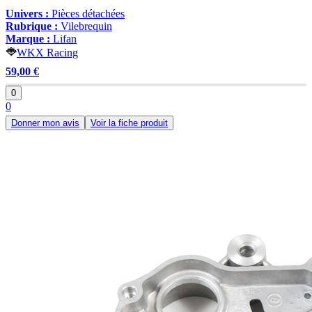
Univers :
Pièces détachées
Rubrique :
Vilebrequin
Marque :
Lifan
WKX Racing
59,00 €
0
0
Donner mon avis
Voir la fiche produit