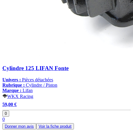
Cylindre 125 LIFAN Fonte
Univers :
Pièces détachées
Rubrique :
Cylindre / Piston
Marque :
Lifan
WKX Racing
59,00 €
0
0
Donner mon avis
Voir la fiche produit