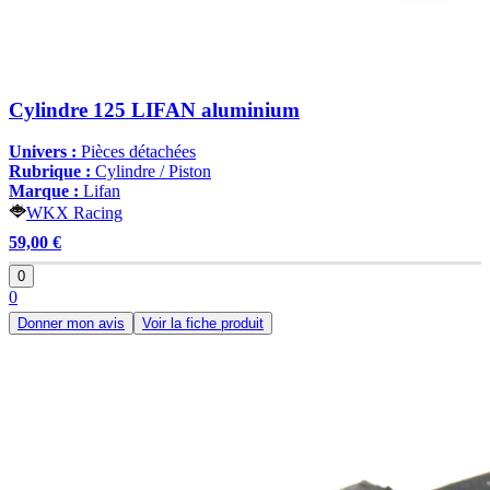
Cylindre 125 LIFAN aluminium
Univers :
Pièces détachées
Rubrique :
Cylindre / Piston
Marque :
Lifan
WKX Racing
59,00 €
0
0
Donner mon avis
Voir la fiche produit