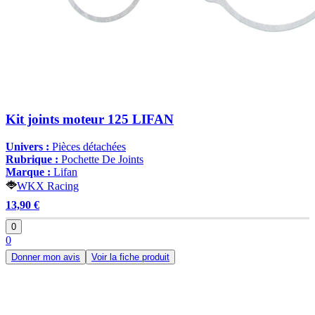
Kit joints moteur 125 LIFAN
Univers :
Pièces détachées
Rubrique :
Pochette De Joints
Marque :
Lifan
WKX Racing
13,90 €
0
0
Donner mon avis
Voir la fiche produit