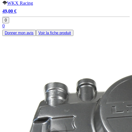
WKX Racing
49,00 €
0
0
Donner mon avis
Voir la fiche produit