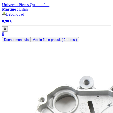
Univers :
Pieces Quad enfant
Marque :
Lifan
Lebonquad
8,90 €
0
0
Donner mon avis
Voir la fiche produit
( 2 offres )