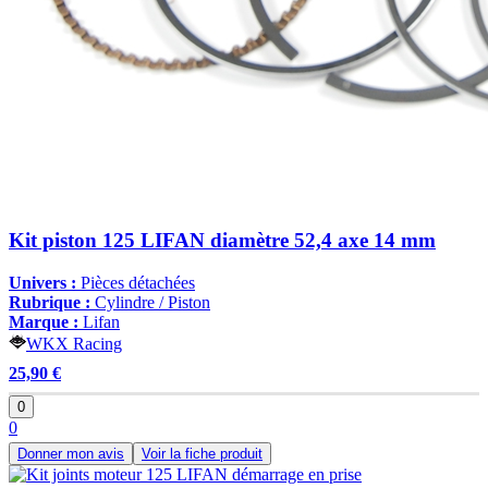
Kit piston 125 LIFAN diamètre 52,4 axe 14 mm
Univers :
Pièces détachées
Rubrique :
Cylindre / Piston
Marque :
Lifan
WKX Racing
25,90 €
0
0
Donner mon avis
Voir la fiche produit