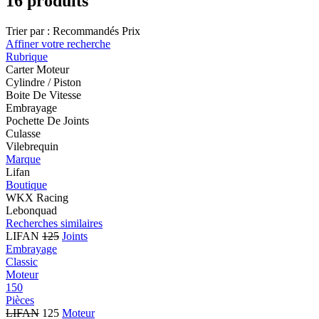
16 produits
Trier par :
Recommandés
Prix
Affiner votre recherche
Rubrique
Carter Moteur
Cylindre / Piston
Boite De Vitesse
Embrayage
Pochette De Joints
Culasse
Vilebrequin
Marque
Lifan
Boutique
WKX Racing
Lebonquad
Recherches similaires
LIFAN
125
Joints
Embrayage
Classic
Moteur
150
Pièces
LIFAN
125
Moteur