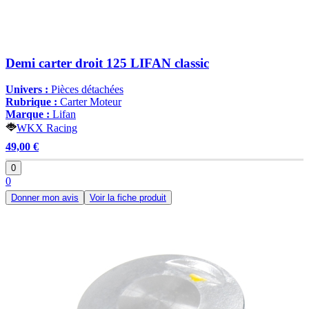
Demi carter droit 125 LIFAN classic
Univers :
Pièces détachées
Rubrique :
Carter Moteur
Marque :
Lifan
WKX Racing
49,00 €
0
0
Donner mon avis
Voir la fiche produit