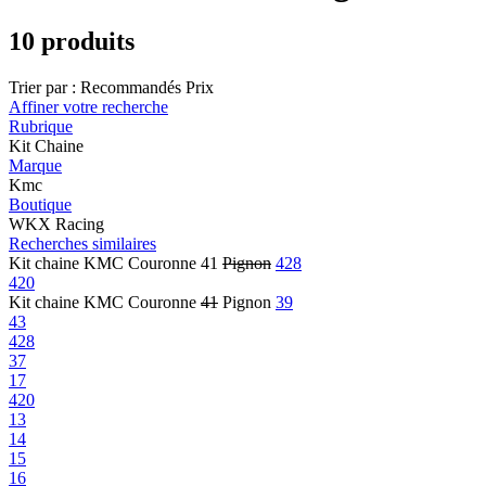
10 produits
Trier par :
Recommandés
Prix
Affiner votre recherche
Rubrique
Kit Chaine
Marque
Kmc
Boutique
WKX Racing
Recherches similaires
Kit chaine KMC Couronne 41
Pignon
428
420
Kit chaine KMC Couronne
41
Pignon
39
43
428
37
17
420
13
14
15
16