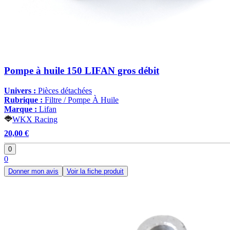
Pompe à huile 150 LIFAN gros débit
Univers :
Pièces détachées
Rubrique :
Filtre / Pompe À Huile
Marque :
Lifan
WKX Racing
20,00 €
0
0
Donner mon avis
Voir la fiche produit