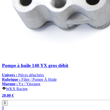
Pompe à huile 140 YX gros débit
Univers :
Pièces détachées
Rubrique :
Filtre / Pompe À Huile
Marque :
Yx / Yinxiang
WKX Racing
20,00 €
0
0