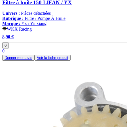
Filtre à huile 150 LIFAN / YX
Univers :
Pièces détachées
Rubrique :
Filtre / Pompe À Huile
Marque :
Yx / Yinxiang
WKX Racing
8,90 €
0
0
Donner mon avis
Voir la fiche produit