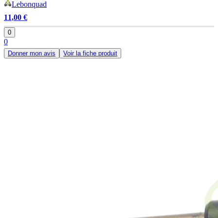
Lebonquad
11,00 €
0
0
Donner mon avis
Voir la fiche produit