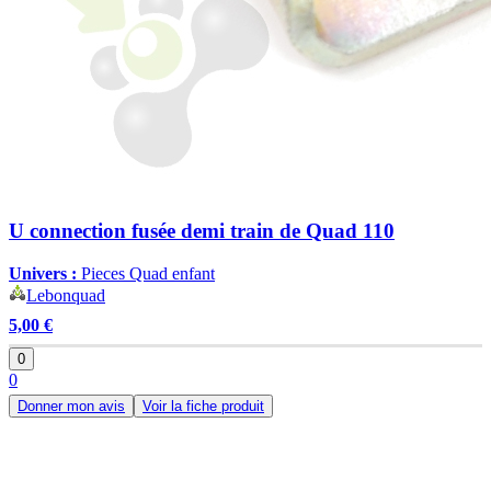
U connection fusée demi train de Quad 110
Univers :
Pieces Quad enfant
Lebonquad
5,00 €
0
0
Donner mon avis
Voir la fiche produit