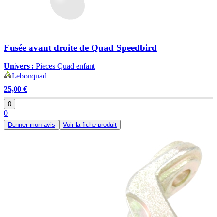
Fusée avant droite de Quad Speedbird
Univers :
Pieces Quad enfant
Lebonquad
25,00 €
0
0
Donner mon avis
Voir la fiche produit