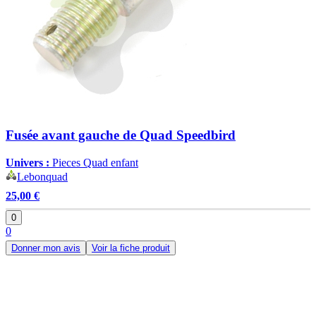
Fusée avant gauche de Quad Speedbird
Univers :
Pieces Quad enfant
Lebonquad
25,00 €
0
0
Donner mon avis
Voir la fiche produit