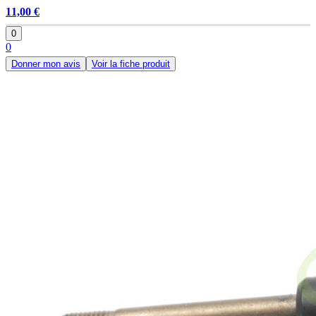
11,00 €
0
0
Donner mon avis
Voir la fiche produit