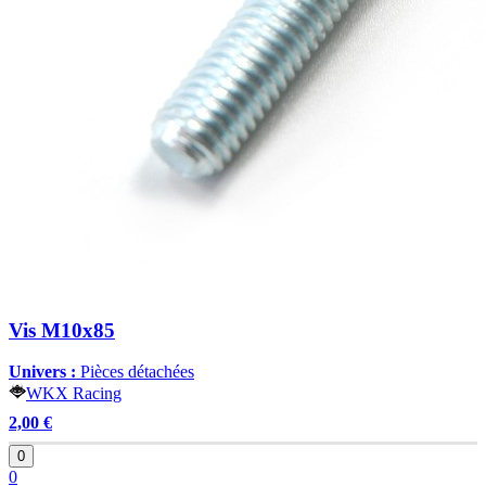
Vis M10x85
Univers :
Pièces détachées
WKX Racing
2,00 €
0
0