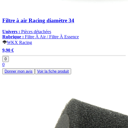
Filtre à air Racing diamètre 34
Univers :
Pièces détachées
Rubrique :
Filtre À Air / Filtre À Essence
WKX Racing
9,90 €
0
0
Donner mon avis
Voir la fiche produit