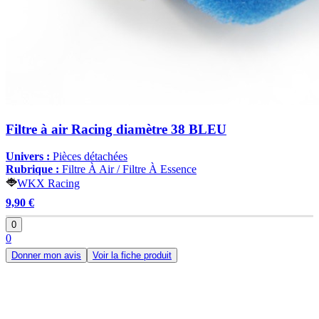
Filtre à air Racing diamètre 38 BLEU
Univers :
Pièces détachées
Rubrique :
Filtre À Air / Filtre À Essence
WKX Racing
9,90 €
0
0
Donner mon avis
Voir la fiche produit