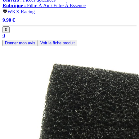
Rubrique :
Filtre À Air / Filtre À Essence
WKX Racing
9,90 €
0
0
Donner mon avis
Voir la fiche produit