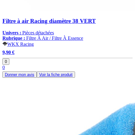
Filtre à air Racing diamètre 38 VERT
Univers :
Pièces détachées
Rubrique :
Filtre À Air / Filtre À Essence
WKX Racing
9,90 €
0
0
Donner mon avis
Voir la fiche produit