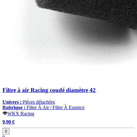
Filtre à air Racing coudé diamètre 42
Univers :
Pièces détachées
Rubrique :
Filtre À Air / Filtre À Essence
WKX Racing
9,90 €
0