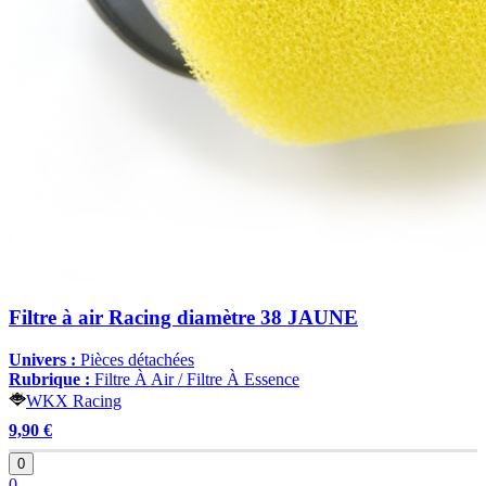
Filtre à air Racing diamètre 38 JAUNE
Univers :
Pièces détachées
Rubrique :
Filtre À Air / Filtre À Essence
WKX Racing
9,90 €
0
0