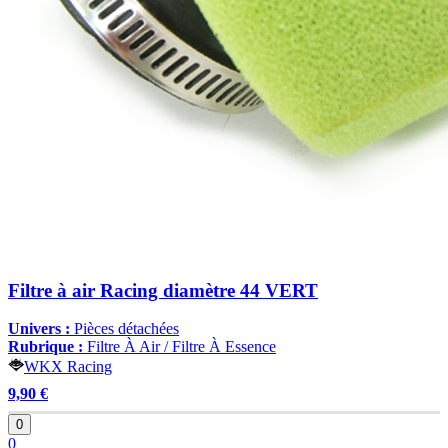
Filtre à air Racing diamètre 44 VERT
Univers :
Pièces détachées
Rubrique :
Filtre À Air / Filtre À Essence
WKX Racing
9,90 €
0
0