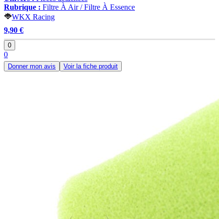
Rubrique :
Filtre À Air / Filtre À Essence
WKX Racing
9,90 €
0
0
Donner mon avis
Voir la fiche produit