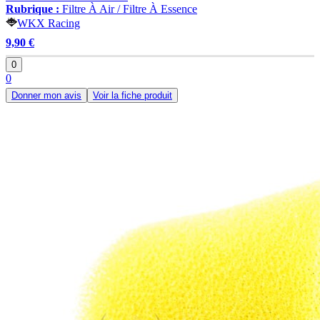
Rubrique :
Filtre À Air / Filtre À Essence
WKX Racing
9,90 €
0
0
Donner mon avis
Voir la fiche produit