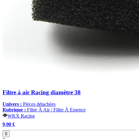
Filtre à air Racing diamètre 38
Univers :
Pièces détachées
Rubrique :
Filtre À Air / Filtre À Essence
WKX Racing
9,90 €
0