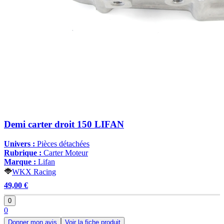
Demi carter droit 150 LIFAN
Univers :
Pièces détachées
Rubrique :
Carter Moteur
Marque :
Lifan
WKX Racing
49,00 €
0
0
Donner mon avis
Voir la fiche produit