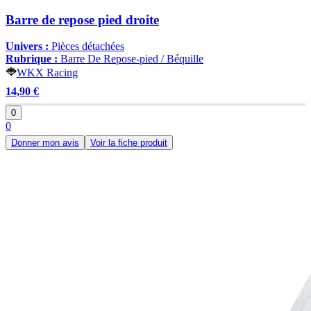
Barre de repose pied droite
Univers :
Pièces détachées
Rubrique :
Barre De Repose-pied / Béquille
WKX Racing
14,90 €
0
0
Donner mon avis
Voir la fiche produit