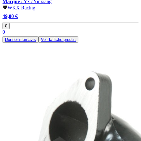
Marque :
Yx / Yinxiang
WKX Racing
49,00 €
0
0
Donner mon avis
Voir la fiche produit