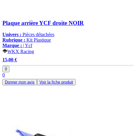
Plaque arrière YCF droite NOIR
Univers :
Pièces détachées
Rubrique :
Kit Plastique
Marque :
| Ycf
WKX Racing
15,00 €
0
0
Donner mon avis
Voir la fiche produit