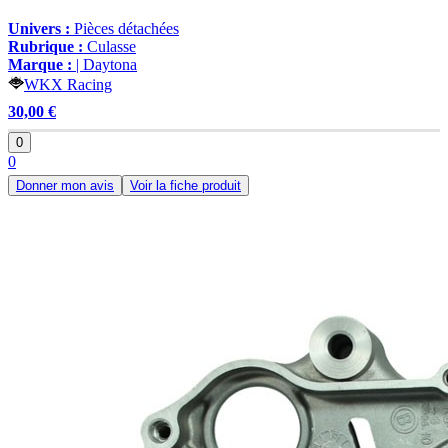
Univers :
Pièces détachées
Rubrique :
Culasse
Marque :
| Daytona
WKX Racing
30,00 €
0
0
Donner mon avis
Voir la fiche produit