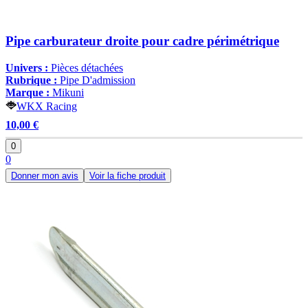
Pipe carburateur droite pour cadre périmétrique
Univers :
Pièces détachées
Rubrique :
Pipe D'admission
Marque :
Mikuni
WKX Racing
10,00 €
0
0
Donner mon avis
Voir la fiche produit