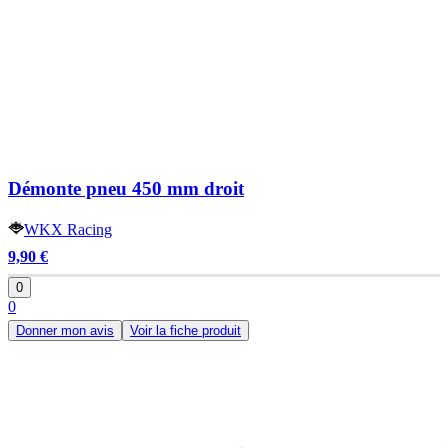
Démonte pneu 450 mm droit
WKX Racing
9,90 €
0
0
Donner mon avis
Voir la fiche produit