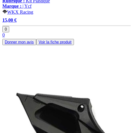
Rubrique :
Kit Plastique
Marque :
| Ycf
WKX Racing
15,00 €
0
0
Donner mon avis
Voir la fiche produit