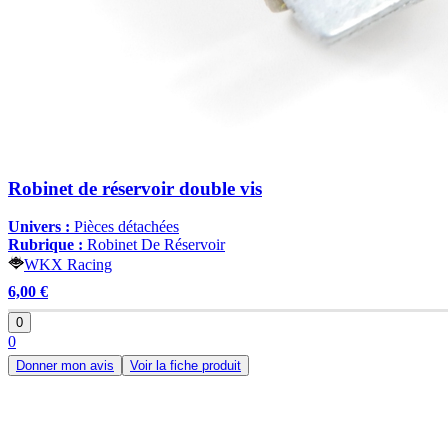
Robinet de réservoir double vis
Univers :
Pièces détachées
Rubrique :
Robinet De Réservoir
WKX Racing
6,00 €
0
0
Donner mon avis
Voir la fiche produit