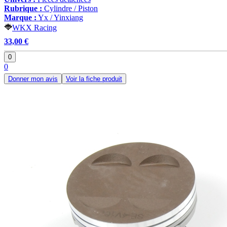
Rubrique :
Cylindre / Piston
Marque :
Yx / Yinxiang
WKX Racing
33,00 €
0
0
Donner mon avis
Voir la fiche produit