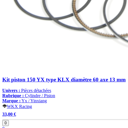
Kit piston 150 YX type KLX diamètre 60 axe 13 mm
Univers :
Pièces détachées
Rubrique :
Cylindre / Piston
Marque :
Yx / Yinxiang
WKX Racing
33,00 €
0