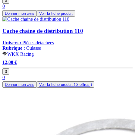
0
0
Donner mon avis
Voir la fiche produit
Cache chaine de distribution 110
Univers :
Pièces détachées
Rubrique :
Culasse
WKX Racing
12,00 €
0
0
Donner mon avis
Voir la fiche produit
( 2 offres )