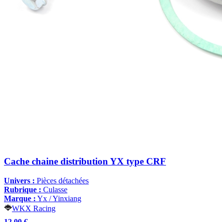
Cache chaine distribution YX type CRF
Univers :
Pièces détachées
Rubrique :
Culasse
Marque :
Yx / Yinxiang
WKX Racing
12,00 €