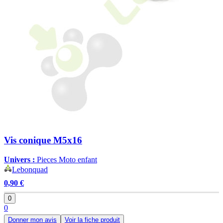
Vis conique M5x16
Univers :
Pieces Moto enfant
Lebonquad
0,90 €
0
0
Donner mon avis
Voir la fiche produit