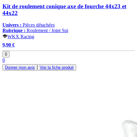
Kit de roulement conique axe de fourche 44x23 et
44x22
Univers :
Pièces détachées
Rubrique :
Roulement / Joint Spi
WKX Racing
9,90 €
0
0
Donner mon avis
Voir la fiche produit