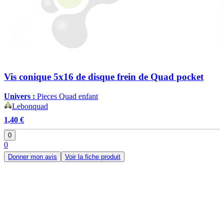
Vis conique 5x16 de disque frein de Quad pocket
Univers :
Pieces Quad enfant
Lebonquad
1,40 €
0
0
Donner mon avis
Voir la fiche produit