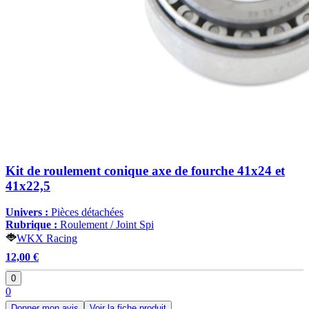
Kit de roulement conique axe de fourche 41x24 et
41x22,5
Univers :
Pièces détachées
Rubrique :
Roulement / Joint Spi
WKX Racing
12,00 €
0
0
Donner mon avis
Voir la fiche produit