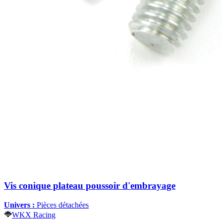
Vis conique plateau poussoir d'embrayage
Univers :
Pièces détachées
WKX Racing