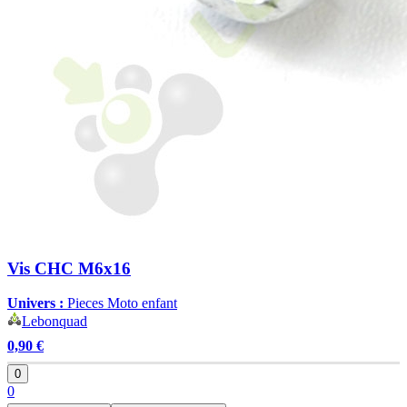
Vis CHC M6x16
Univers :
Pieces Moto enfant
Lebonquad
0,90 €
0
0