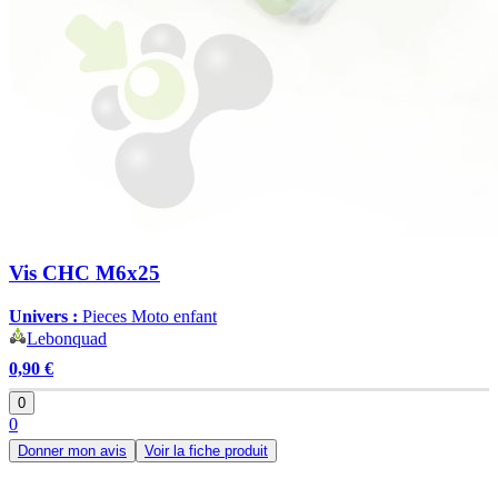
Vis CHC M6x25
Univers :
Pieces Moto enfant
Lebonquad
0,90 €
0
0
Donner mon avis
Voir la fiche produit